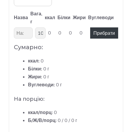
Вага,
Назва
ккал
Білки
Жири
Вуглеводи
г
0
0
0
0
Прибрати
Сумарно:
ккал:
0
Білки:
0
г
Жири:
0
г
Вуглеводи:
0
г
На порцію:
ккал/порц:
0
Б/Ж/В/порц:
0
/
0
/
0
г