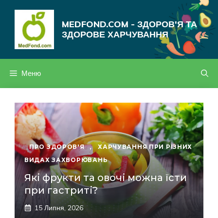
Перейти
до
MEDFOND.COM - ЗДОРОВ'Я ТА
вмісту
ЗДОРОВЕ ХАРЧУВАННЯ
Меню
ПРО ЗДОРОВ'Я
,
ХАРЧУВАННЯ ПРИ РІЗНИХ
ВИДАХ ЗАХВОРЮВАНЬ
Які фрукти та овочі можна їсти
при гастриті?
15 Липня, 2026