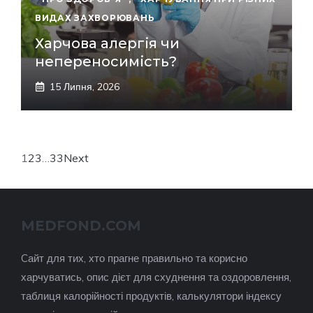
ВИДАХ ЗАХВОРЮВАНЬ
Харчова алергія чи
непереносимість?
15 Липня, 2026
1
2
3
…
33
Next
MEDFOND.COM
Cайт для тих, хто прагне правильно та корисно
харчуватись, опис дієт для схуднення та оздоровлення,
таблиця калорійності продуктів, калькулятори індексу