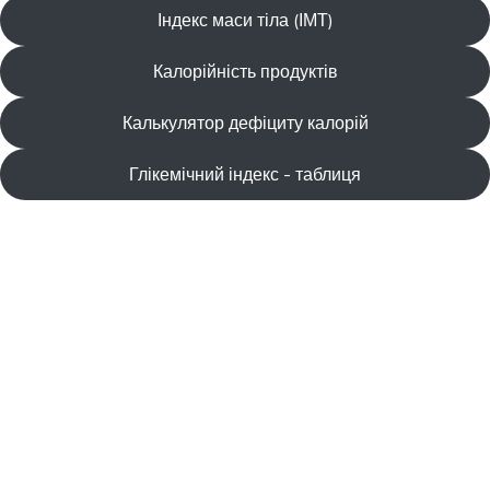
Індекс маси тіла (ІМТ)
Калорійність продуктів
Калькулятор дефіциту калорій
Глікемічний індекс - таблиця