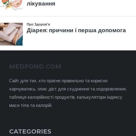
MEDFOND.COM
Cайт для тих, хто прагне правильно та корисно
харчуватись, опис дієт для схуднення та оздоровлення,
таблиця калорійності продуктів, калькулятори індексу
маси тіла та калорій.
CATEGORIES