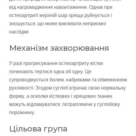
від нагромадження навантаження. Однак при
остеоартриті верхній шар хряща руйнується і
зношується, що може викликати неприємні
наслідки.
Механізм захворювання
У разі прогресування остеоартриту кістки
починають тертися одна об одну. Це
супроводжується болем, набряками та обмеженням
рухливості. Згодом суглоб втрачає свою нормальну
форму, а осколки кісткових і хрящових тканин
можуть відламуватися, потрапляючи у суглобову
порожнину.
Цільова група