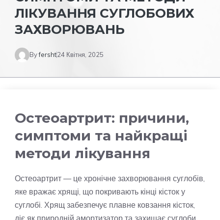
ЛІКУВАННЯ СУГЛОБОВИХ
ЗАХВОРЮВАНЬ
By
fersht
24 Квітня, 2025
Остеоартрит: причини,
симптоми та найкращі
методи лікування
Остеоартрит — це хронічне захворювання суглобів,
яке вражає хрящі, що покривають кінці кісток у
суглобі. Хрящ забезпечує плавне ковзання кісток,
діє як природній амортизатор та захищає суглоби