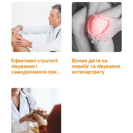
Ефективні стратегії
Вплив дієти на
лікування і
перебіг та лікування
самодопомоги при…
остеоартриту