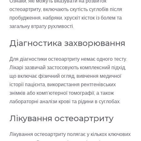
Ознаки, які можуть вказувати на розвиток
остеоартриту, включають скутість суглобів після
пробудження, набряки, хрускіт кісток із болем та
загальну втрату рухливості.
Діагностика захворювання
Для діагностики остеоартриту немає одного тесту.
Лікарі зазвичай застосовують комплексний підхід,
що включає фізичний огляд, вивчення медичної
історії пацієнта, використання рентгенівських
знімків або комп’ютерної томографії, а також
лабораторні аналізи крові та рідини в суглобах.
Лікування остеоартриту
Лікування остеоартриту полягає у кількох ключових