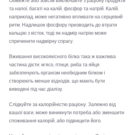
Обмежте або зовсім виключайте з раціону продукти
та напої, багаті на калій, фосфор та натрій. Калій,
наприклад, може негативно впливати на серцевий
ритм. Надлишок фосфору призводить до втрати
кальцію з кісток, тоді як надмір натрію може
спричинити надмірну спрагу.
Вживання високоякісного білка така ж важлива
частина дієти: м’ясо, птиця, риба та яйця
забезпечують організм необхідним білком і
створюють менше відходів, що мають бути
виведені під час діалізу.
Слідкуйте за калорійністю раціону. Залежно від
вашої ваги, може виникнути потреба або зменшити
споживання калорій, або підвищити його.