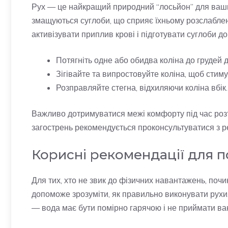
Рух — це найкращий природний “лосьйон” для ваших
змащуються суглоби, що сприяє їхньому розслабленн
активізувати приплив крові і підготувати суглоби 
Потягніть одне або обидва коліна до грудей 
Зігівайте та випростовуйте коліна, щоб стим
Розправляйте стегна, відхиляючи коліна вбік.
Важливо дотримуватися межі комфорту під час розтя
загострень рекомендується проконсультуватися з 
Корисні рекомендації для 
Для тих, хто не звик до фізичних навантажень, почи
допоможе зрозуміти, як правильно виконувати рухи
— вода має бути помірно гарячою і не приймати ва