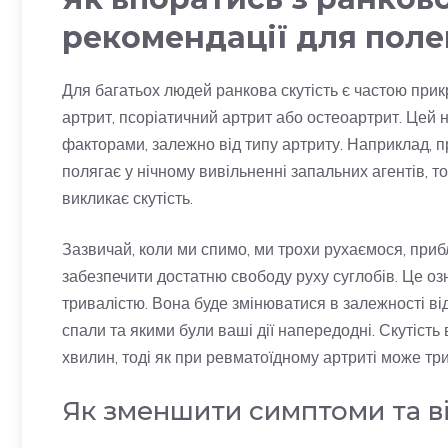
рекомендації для пол
Для багатьох людей ранкова скутість є частою прик
артрит, псоріатичний артрит або остеоартрит. Це
факторами, залежно від типу артриту. Наприклад, 
полягає у нічному вивільненні запальних агентів, т
викликає скутість.
Зазвичай, коли ми спимо, ми трохи рухаємося, приб
забезпечити достатню свободу руху суглобів. Це озн
тривалістю. Вона буде змінюватися в залежності від 
спали та якими були ваші дії напередодні. Скутіст
хвилин, тоді як при ревматоїдному артриті може тр
Як зменшити симптоми та в