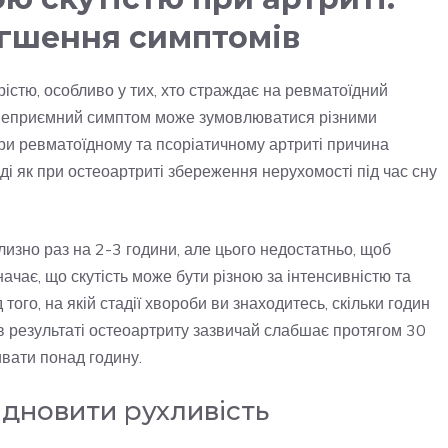
егшення симптомів
рістю, особливо у тих, хто страждає на ревматоїдний
й неприємний симптом може зумовлюватися різними
при ревматоїдному та псоріатичному артриті причина
оді як при остеоартриті збереження нерухомості під час сну
лизно раз на 2-3 години, але цього недостатньо, щоб
ачає, що скутість може бути різною за інтенсивністю та
того, на якій стадії хвороби ви знаходитесь, скільки годин
ь в результаті остеоартриту зазвичай слабшає протягом 30
ивати понад годину.
ідновити рухливість