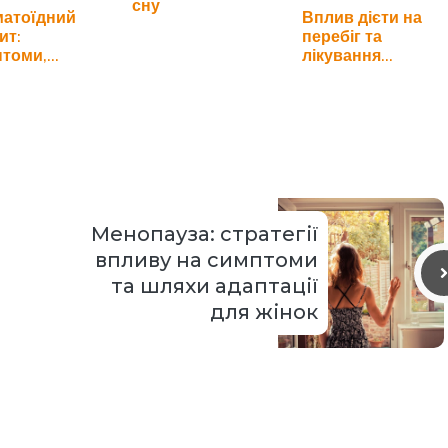
сну
атоїдний
Вплив дієти на
ит:
перебіг та
томи,
лікування
ностика та…
остеоартриту
Менопауза: стратегії
впливу на симптоми
та шляхи адаптації
для жінок