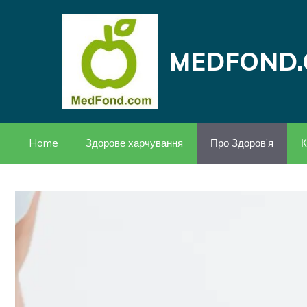
Перейти
до
вмісту
MEDFOND.
Home
Здорове харчування
Про Здоров’я
К