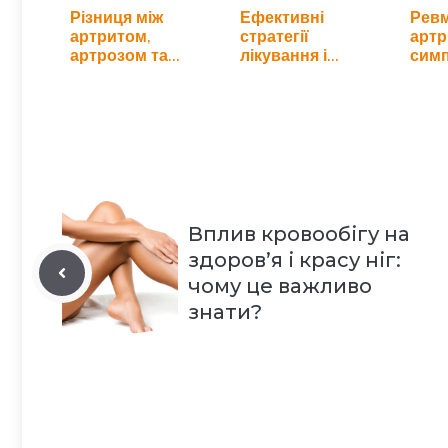
Різниця між
Ефективні
Ревм
артритом,
стратегії
артр
артрозом та
лікування і
симп
остеоартрозом:
самодопомоги
діаг
як…
при…
Вплив кровообігу на
здоров’я і красу ніг:
чому це важливо
знати?