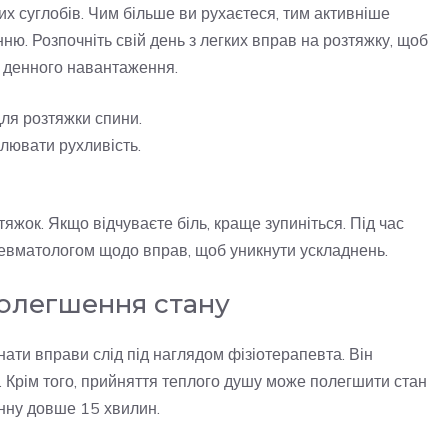
 суглобів. Чим більше ви рухаєтеся, тим активніше
ю. Розпочніть свій день з легких вправ на розтяжку, щоб
до денного навантаження.
для розтяжки спини.
улювати рухливість.
жок. Якщо відчуваєте біль, краще зупиніться. Під час
ревматологом щодо вправ, щоб уникнути ускладнень.
полегшення стану
нати вправи слід під наглядом фізіотерапевта. Він
. Крім того, прийняття теплого душу може полегшити стан
нну довше 15 хвилин.