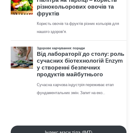
Індекс маси тіла (ІМТ)