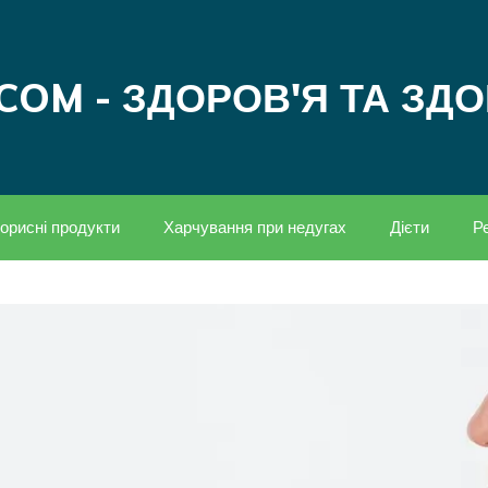
COM - ЗДОРОВ'Я ТА ЗД
орисні продукти
Харчування при недугах
Дієти
Р