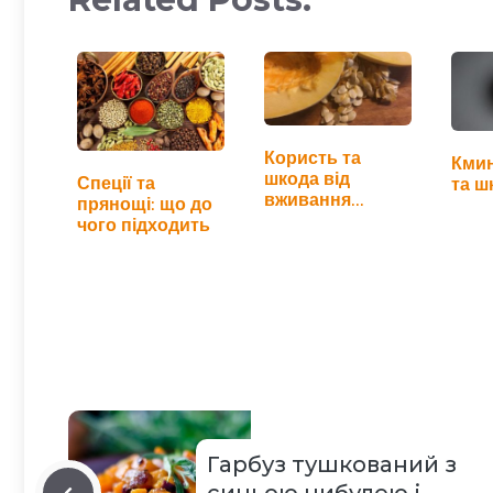
Користь та
Кмин
шкода від
Спеції та
та ш
вживання
прянощі: що до
гарбузового
чого підходить
насіння
Гарбуз тушкований з