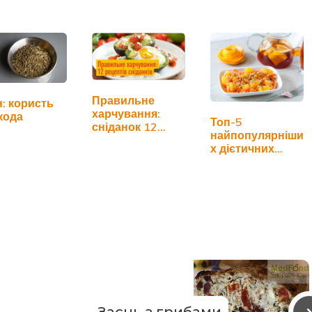
Правильне
: користь
харчування:
кода
Топ-5
сніданок 12
найпопулярніши
рецептів
х дієтичних
салатів для
схуднення