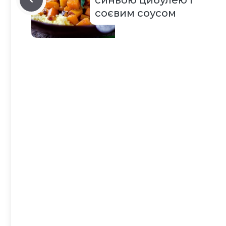
синьою цибулею і
соєвим соусом