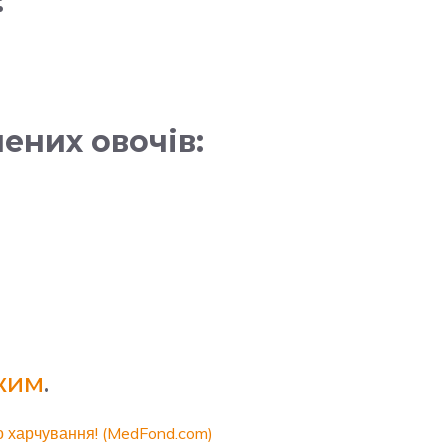
:
ених овочів:
жим
.
о харчування! (MedFond.com)