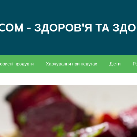
COM - ЗДОРОВ'Я ТА ЗД
орисні продукти
Харчування при недугах
Дієти
Р