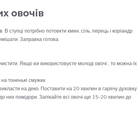
х овочів
В ступці потрібно потовкти кмин, сіль, перець і коріандр.
емішати. Заправка готова.
чистити. Якщо ви використовуєте молоді овочі , то можна їх
 на тоненькі смужки.
 викласти на деко. Поставити на 20 хвилин в гарячу духовку.
до них помідори. Запікайте всі овочі ще 15-20 хвилин до