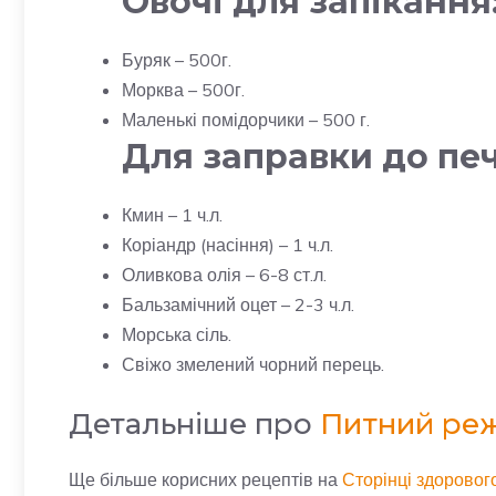
Овочі для запікання
Буряк – 500г.
Морква – 500г.
Маленькі помідорчики – 500 г.
Для заправки до печ
Кмин – 1 ч.л.
Коріандр (насіння) – 1 ч.л.
Оливкова олія – 6-8 ст.л.
Бальзамічний оцет – 2-3 ч.л.
Морська сіль.
Свіжо змелений чорний перець.
Детальніше про
Питний ре
Ще більше корисних рецептів на
Сторінці здоровог