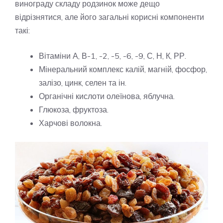
винограду складу родзинок може дещо
відрізнятися, але його загальні корисні компоненти
такі:
Вітаміни А, В-1, -2, -5, -6, -9, С, Н, К, РР.
Мінеральний комплекс калій, магній, фосфор,
залізо, цинк, селен та ін.
Органічні кислоти олеїнова, яблучна.
Глюкоза, фруктоза.
Харчові волокна.