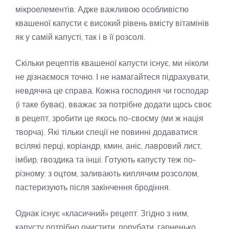
мікроелементів. Адже важливою особливістю
квашеної капусти є високий рівень вмісту вітамінів
як у самій капусті, так і в її розсолі.
Скільки рецептів квашеної капусти існує, ми ніколи
не дізнаємося точно. І не намагайтеся підрахувати,
невдячна це справа. Кожна господиня чи господар
(і таке буває), вважає за потрібне додати щось своє
в рецепт, зробити це якось по-своєму (ми ж нація
творча). Які тільки спеції не повинні додаватися:
всілякі перці, коріандр, кмин, аніс, лавровий лист,
імбир, гвоздика та інші. Готують капусту теж по-
різному: з оцтом, заливають киплячим розсолом,
пастеризують після закінчення бродіння.
Однак існує «класичний» рецепт. Згідно з ним,
капусту потрібно очистити, порубати, гарненько