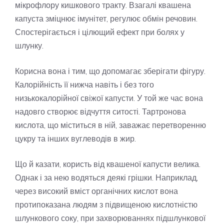
мікрофлору кишкового тракту. Взагалі квашена
капуста зміцнює імунітет, регулює обмін речовин.
Спостерігається і цілющий ефект при болях у
шлунку.
Корисна вона і тим, що допомагає зберігати фігуру.
Калорійність її нижча навіть і без того
низькокалорійної свіжої капусти. У той же час вона
надовго створює відчуття ситості. Тартронова
кислота, що міститься в ній, заважає перетворенню
цукру та інших вуглеводів в жир.
Що й казати, користь від квашеної капусти велика.
Однак і за нею водяться деякі грішки. Наприклад,
через високий вміст органічних кислот вона
протипоказана людям з підвищеною кислотністю
шлункового соку, при захворюваннях підшлункової