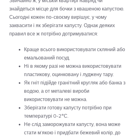
Звичайно ж, у міській квартирі навряд чи
знайдеться місце для бочки з квашеною капустою.
Сьогодні кожен по-своєму вирішує, у чому
заквасити і як зберігати капусту. Однак деяких
правил все ж потрібно дотримуватися:
Краще всього використовувати скляний або
емальований посуд.
Ні в якому разі не можна використовувати
пластикову, оцинковану і луджену тару.
Як гніт підійде гранітний кругляк або банка з
водою, а от металеві вироби
використовувати не можна.
Зберігати готову капусту потрібно при
температурі 0-2°С.
Не слід заморожувати капусту, вона може
стати м’якою і придбати бежевий колір, до