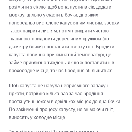
розім’яти з сіллю, щоб вона пустила сік, додати
моркву, щільно укласти в бочки, дно яких
попередньо вистелене капустяним листям, зверху
також накрити листям, потім прикрити чистою
тканиною, придавити дерев’яним кружком (по
діаметру бочки) і поставити зверху гніт. Бродити
капуста повинна при кімнатній температурі, це
займе приблизно тиждень, якщо ж поставити її в
прохолодне місце, то час бродіння збільшиться.
Щоб капуста не набула неприємного запаху і
гіркоти, потрібно кілька раз за час бродіння
проткнути її ножем в декількох місцях до дна бочки.
По закінченні процесу капусту, не знімаючи гніт,
виносять у холодне місце.