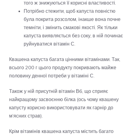
того ж знижуються її корисні властивості.
Потрібно стежити, щоб капуста повністю
була покрита розсолом, інакше вона почне
темніти, і змінить смакові якості. Як тільки
капуста виявляється без соку, в ній починає
руйнуватися вітамін С.
Квашена капуста багата цінними вітамінами. Так,
всього 200 г цього продукту покривають майже
половину денної потреби у вітаміні С.
Також у ній присутній вітамін В6, що сприяє
найкращому засвоєнню білка (ось чому квашену
капусту корисно використовувати як гарнір до
м’ясних страв).
Крім вітамінів квашена капуста містить багато