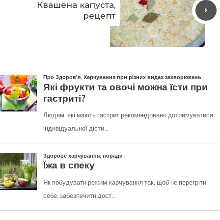
Квашена капуста,
рецепт