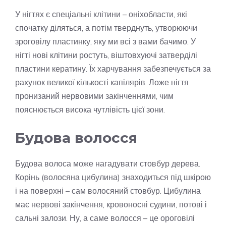
У нігтях є спеціальні клітини – оніхобласти, які
спочатку діляться, а потім тверднуть, утворюючи
зроговілу пластинку, яку ми всі з вами бачимо. У
нігті нові клітини ростуть, віштовхуючі затверділі
пластини кератину. Їх харчування забезпечується за
рахунок великої кількості капілярів. Ложе нігтя
пронизаний нервовими закінченнями, чим
пояснюється висока чутлівість цієї зони.
Будова волосся
Будова волоса може нагадувати стовбур дерева.
Корінь (волосяна цибулина) знаходиться під шкірою
і на поверхні – сам волосяний стовбур. Цибулина
має нервові закінчення, кровоносні судини, потові і
сальні залози. Ну, а саме волосся – це ороговілі