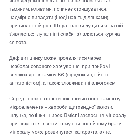
його дефіциті в організмі наше волосся стає
тьмяним, млявими, починає стоншуватися,
надмірно випадати (іноді навіть ділянками),
припиняє свій ріст. Шкіра голови лущиться, на ній
з’являється лупа; нігті слабкі, з’являється куряча
сліпота.
Дефіцит цинку може проявлятися через
незбалансованого харчування, при прийомі
великих доз вітаміну В6 (піридоксин, є його
антагоністом), а також зловживанні алкоголем.
Серед інших патологічних причин гіповітамінозу
мікроелемента – хвороби щитовидної залози,
шлунка, печінки і нирок. Вміст і засвоєння мінералу
пригнічується з віком, тому при постійному браку
мінералу може розвинутися катаракта, акне,