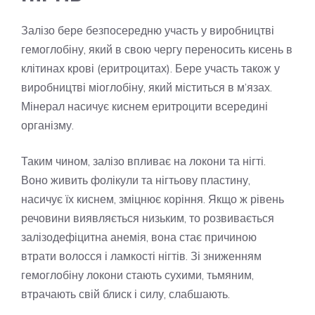
Залізо бере безпосередню участь у виробництві
гемоглобіну, який в свою чергу переносить кисень в
клітинах крові (еритроцитах). Бере участь також у
виробництві міоглобіну, який міститься в м’язах.
Мінерал насичує киснем еритроцити всередині
організму.
Таким чином, залізо впливає на локони та нігті.
Воно живить фолікули та нігтьову пластину,
насичує їх киснем, зміцнює коріння. Якщо ж рівень
речовини виявляється низьким, то розвивається
залізодефіцитна анемія, вона стає причиною
втрати волосся і ламкості нігтів. Зі зниженням
гемоглобіну локони стають сухими, тьмяним,
втрачають свій блиск і силу, слабшають.