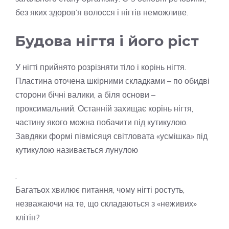
без яких здоров’я волосся і нігтів неможливе.
Будова нігтя і його ріст
У нігті прийнято розрізняти тіло і корінь нігтя.
Пластина оточена шкірними складками – по обидві
сторони бічні валики, а біля основи –
проксимальний. Останній захищає корінь нігтя,
частину якого можна побачити під кутикулою.
Завдяки формі півмісяця світловата «усмішка» під
кутикулою називається лунулою
.
Багатьох хвилює питання, чому нігті ростуть,
незважаючи на те, що складаються з «неживих»
клітін?