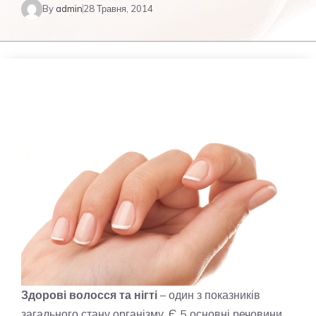
By
admin
28 Травня, 2014
Здорові волосся та нігті
– один з показників
загального стану організму. Є 5 основні речовини,