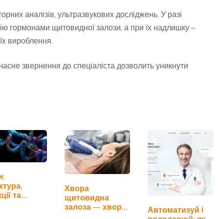
орних аналізів, ультразвукових досліджень. У разі
ію гормонами щитовидної залози, а при їх надлишку –
їх вироблення.
єчасне звернення до спеціаліста дозволить уникнути
и:
ктура,
Хвора
ції та
щитовидна
сть для
залоза — хвора
Автоматизуй і
нізму
людина