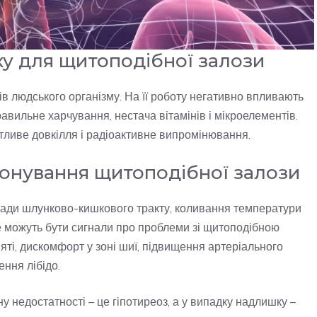
ку для щитоподібної залози
в людського організму. На її роботу негативно впливають
равильне харчування, нестача вітамінів і мікроелементів.
ятливе довкілля і радіоактивне випромінювання.
онування щитоподібної залози
злади шлунково-кишкового тракту, коливання температури
це можуть бути сигнали про проблеми зі щитоподібною
ті, дискомфорт у зоні шиї, підвищення артеріального
ення лібідо.
 недостатності – це гіпотиреоз, а у випадку надлишку –