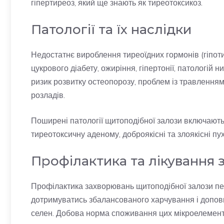
гіпертиреоз, який ще знають як тиреотоксикоз.
Патології та їх наслідки
Недостатнє вироблення тиреоїдних гормонів (гіпот
цукрового діабету, ожиріння, гіпертонії, патологій н
ризик розвитку остеопорозу, проблем із травленням
розладів.
Поширені патології щитоподібної залози включають 
тиреотоксичну аденому, доброякісні та злоякісні пу
Профілактика та лікування
Профілактика захворювань щитоподібної залози п
дотримуватись збалансованого харчування і доповн
селен. Добова норма споживання цих мікроелементів 