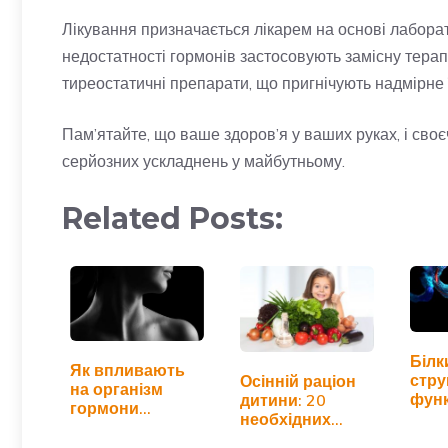
Лікування призначається лікарем на основі лаборат
недостатності гормонів застосовують замісну терап
тиреостатичні препарати, що пригнічують надмірне 
Пам’ятайте, що ваше здоров’я у ваших руках, і сво
серйозних ускладнень у майбутньому.
Related Posts:
Білк
Як впливають
стру
Осінній раціон
на організм
функ
дитини: 20
гормони
кори
необхідних
щитоподібної
орга
продуктів
залози?