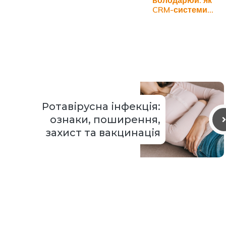
володарюй: як
CRM-системи
змінюють…
Ротавірусна інфекція:
ознаки, поширення,
захист та вакцинація