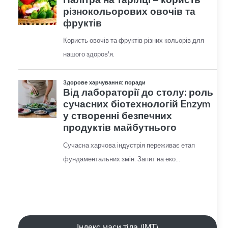
Індекс маси тіла (ІМТ)