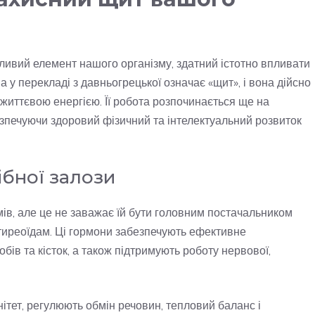
ливий елемент нашого організму, здатний істотно впливати
ва у перекладі з давньогрецької означає «щит», і вона дійсно
життєвою енергією. Її робота розпочинається ще на
езпечуючи здоровий фізичний та інтелектуальний розвиток
ібної залози
в, але це не заважає їй бути головним постачальником
 тиреоїдам. Ці гормони забезпечують ефективне
обів та кісток, а також підтримують роботу нервової,
ітет, регулюють обмін речовин, тепловий баланс і