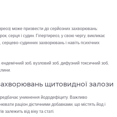
иреоз) може призвести до серйозних захворювань:
ирок, серця і судин. Гіпертиреоз, у свою чергу, викликає
, серцево-судинних захворювань і навіть психічних
ендемічний зоб, вузловий зоб, дифузний токсичний зоб,
хлини.
 захворювань щитовидної залози
ередбачає уникнення йододефіциту. Важливо
ювати раціон дієтичними добавками, що містять йод і
залежить від віку та статі.