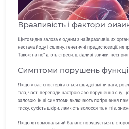
Вразливість і фактори ризи
Щитовидна залоза є одним з найвразливіших органі
нестача йоду і селену, генетичні предиспозиції, неп
Також на неї діють стреси, шкідливі звички, неспри
Симптоми порушень функці
Якщо у вас спостерігаються швидкі зміни ваги, ро
тіла, часті перепади настрою або порушення сну, 
залозою. Інші симптоми включають погіршення пам’я
тиску, сухість шкіри, ламкість волосся та нігтів, зниж
Якщо ж гормональний баланс порушується в сторону