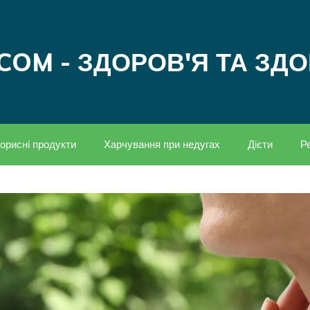
COM - ЗДОРОВ'Я ТА ЗД
орисні продукти
Харчування при недугах
Дієти
Р