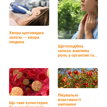
Хвора щитовидна
залоза — хвора
людина
Щитоподібна
залоза: важлива
роль у організмі та…
Лікувальні
властивості
Що таке холестерин,
шипшини