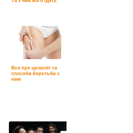
Та з чим його їдять
Все про целюліт та
способи боротьби з
ним