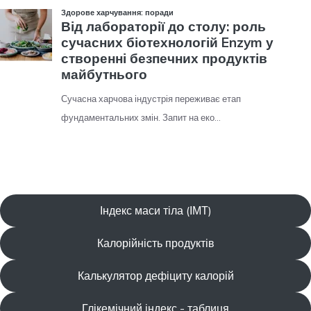
Індекс маси тіла (ІМТ)
Калорійність продуктів
Калькулятор дефіциту калорій
Глікемічний індекс - таблиця