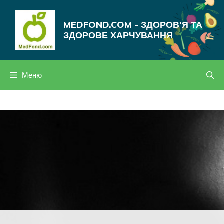
Перейти
до
MEDFOND.COM - ЗДОРОВ'Я ТА
вмісту
ЗДОРОВЕ ХАРЧУВАННЯ
Меню