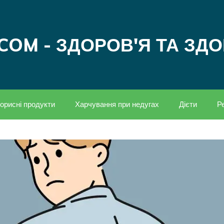
COM - ЗДОРОВ'Я ТА ЗД
орисні продукти
Харчування при недугах
Дієти
Р