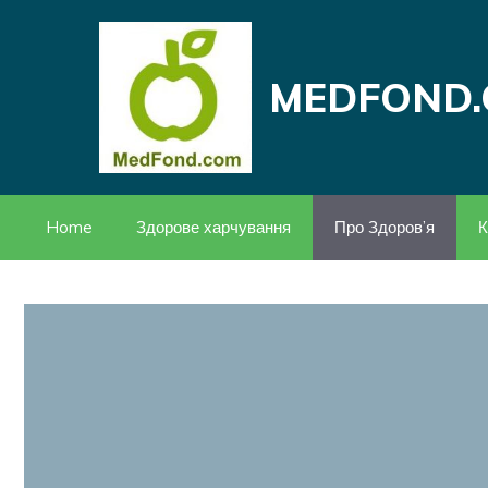
Перейти
до
вмісту
MEDFOND.
Home
Здорове харчування
Про Здоров’я
К