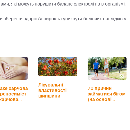
и, які можуть порушити баланс електролітів в організмі.
 зберегти здоров’я нирок та уникнути болючих наслідків у
Лікувальні
аке харчова
70 причин
властивості
реносиміст
займатися бігом
шипшини
 харчова
(на основі
гія…
наукових
досліджень)