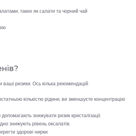
латами, таких як салати та чорний чай
нію
енів?
 ваші ризики. Ось кілька рекомендацій:
остатньою кількістю рідини, ви зменшуєте концентрацію
 допомагають знижувати ризик кристалізації.
дно знижують рівень оксалатів.
регти здорові нирки.