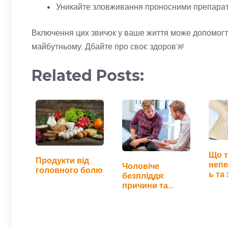
Уникайте зловживання проносними препаратам
Включення цих звичок у ваше життя може допомогти
майбутньому. Дбайте про своє здоров’я!
Related Posts:
Що т
Продукти від
непе
Чоловіче
головного болю
ь та
безпліддя:
алер
причини та
методи
лікування