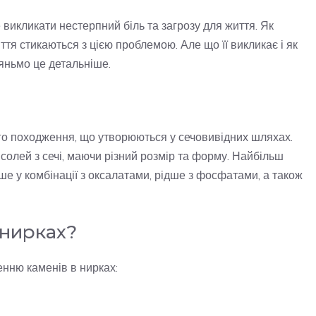
викликати нестерпний біль та загрозу для життя. Як
тя стикаються з цією проблемою. Але що її викликає і як
яньмо це детальніше.
ого походження, що утворюються у сечовивідних шляхах.
солей з сечі, маючи різний розмір та форму. Найбільш
е у комбінації з оксалатами, рідше з фосфатами, а також
 нирках?
енню каменів в нирках: