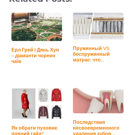
Пружинный VS
Ерл Грей і Дянь Хун
беспружинный
– діаманти чорних
матрас: что
чаїв
выбрать?
Последствия
несвоевременного
Як обрати пуховик:
удаления зубов
повний гайд?