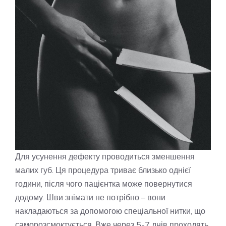
Для усунення дефекту проводиться зменшення
малих губ. Ця процедура триває близько однієї
години, після чого пацієнтка може повернутися
додому. Шви знімати не потрібно – вони
накладаються за допомогою спеціальної нитки, що
саморозсмоктується. Вже через 5-7 днів проходять