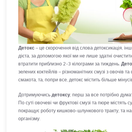
Детокс
– це скорочення від слова детоксикація, ін
дієта, за допомогою якої ми не лише здатні очистити
втратити приблизно 2-3 кілограми за тиждень.
Дето
зелених коктейлів – різноманітних смузі з овочів та
смакота, та, попри все, детокс містить більше мінусі
Дотримуючись
детоксу
, перш за все потрібно думат
По суті овочеві чи фруктові смузі та пюре містять с
покращує роботу кишково-шлункового тракту, та набір
організму.