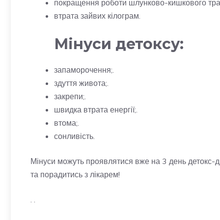
покращення роботи шлунково-кишкового трак
втрата зайвих кілограм.
Мінуси детоксу:
запаморочення;.
здуття живота;.
закрепи;.
швидка втрата енергії;.
втома;.
сонливість.
Мінуси можуть проявлятися вже на 3 день детокс-д
та порадитись з лікарем!
. .