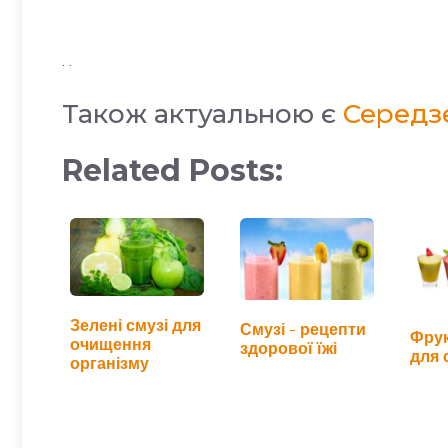
. .
Також актуальною є
Середзе
Related Posts:
Зелені смузі для
Смузі - рецепти
Фрук
очищення
здорової їжі
для 
організму