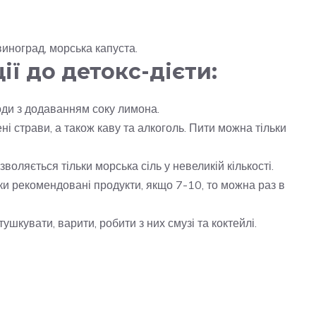
 виноград, морська капуста.
ї до детокс-дієти:
оди з додаванням соку лимона.
ені страви, а також каву та алкоголь. Пити можна тільки
воляється тільки морська сіль у невеликій кількості.
льки рекомендовані продукти, якщо 7-10, то можна раз в
ушкувати, варити, робити з них смузі та коктейлі.