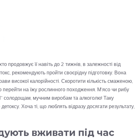
то продовжує її навіть до 2 тижнів, в залежності від
токс, рекомендують пройти своєрідну підготовку. Вона
рави високої калорійності. Скоротити кількість смаженою,
бно перейти на їжу рослинного походження. М’ясо чи рибу
НІ” солодощам, мучним виробам та алкоголю! Таку
детоксу. Хоча ті, що люблять відразу досягати результату,
дують вживати під час