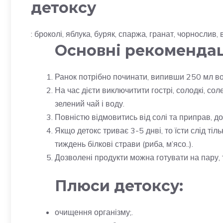
детоксу
: броколі, яблука, буряк, спаржа, гранат, чорнослив,
Основні рекомендаці
Ранок потрібно починати, випивши 250 мл в
На час дієти виключитити гострі, солодкі, сол
зелений чай і воду.
Повністю відмовитись від солі та приправ, доз
Якщо детокс триває 3-5 днві, то їсти слід ті
тиждень білкові страви (риба, м’ясо..).
Дозволені продукти можна готувати на пару, т
Плюси детоксу:
очищення організму;.