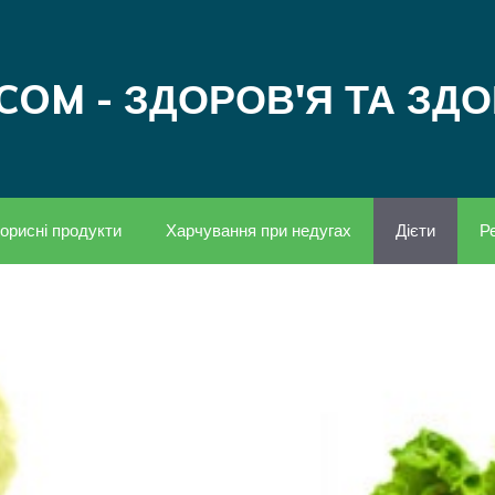
COM - ЗДОРОВ'Я ТА ЗД
орисні продукти
Харчування при недугах
Дієти
Р