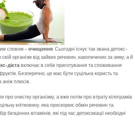
шим словом –
очищення
. Сьогодні існує так звана детокс-
 свій організм від зайвих речовин, накопичених за зиму, а й
кс-дієта
включає в себе приготування та споживання
 фруктів. Безперечно, це має бути суцільна користь та
в аніж плюсів.
и про очистку організму, а вже потім про втрату кілограмів.
уцільну клітковину, яка прискорює обмін речовин та
 безцінних вітамінів, які під час детоксикації необхідні