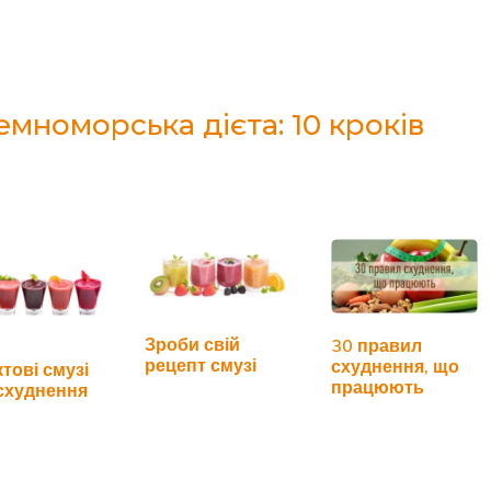
мноморська дієта: 10 кроків
Зроби свій
30 правил
рецепт смузі
схуднення, що
тові смузі
працюють
схуднення