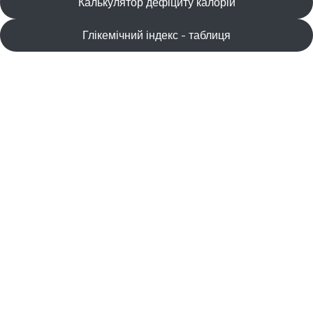
Калькулятор дефіциту калорій
Глікемічний індекс - таблиця