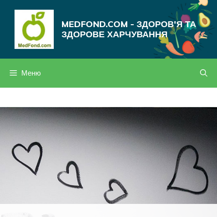
Перейти
до
MEDFOND.COM - ЗДОРОВ'Я ТА
вмісту
ЗДОРОВЕ ХАРЧУВАННЯ
Меню