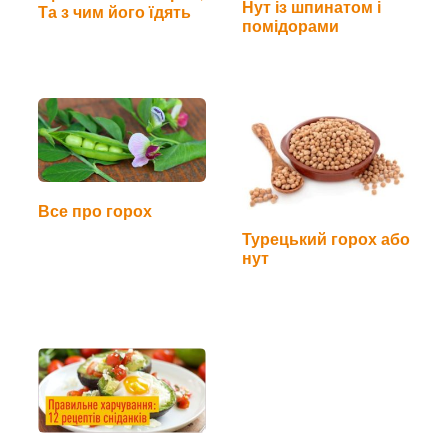
Нут із шпинатом і
Та з чим його їдять
помідорами
Все про горох
Турецький горох або
нут