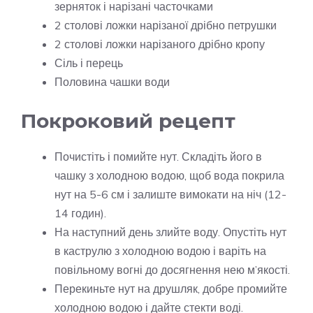
зерняток і нарізані часточками
2 столові ложки нарізаної дрібно петрушки
2 столові ложки нарізаного дрібно кропу
Сіль і перець
Половина чашки води
Покроковий рецепт
Почистіть і помийте нут. Складіть його в
чашку з холодною водою, щоб вода покрила
нут на 5-6 см і залиште вимокати на ніч (12-
14 годин).
На наступний день злийте воду. Опустіть нут
в каструлю з холодною водою і варіть на
повільному вогні до досягнення нею м’якості.
Перекиньте нут на друшляк, добре промийте
холодною водою і дайте стекти воді.