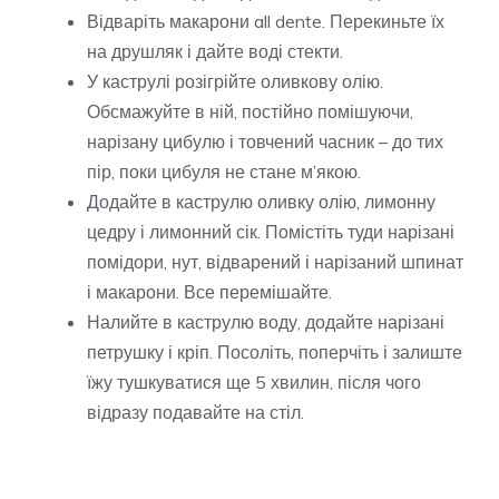
Відваріть макарони all dente. Перекиньте їх
на друшляк і дайте воді стекти.
У каструлі розігрійте оливкову олію.
Обсмажуйте в ній, постійно помішуючи,
нарізану цибулю і товчений часник – до тих
пір, поки цибуля не стане м’якою.
Додайте в каструлю оливку олію, лимонну
цедру і лимонний сік. Помістіть туди нарізані
помідори, нут, відварений і нарізаний шпинат
і макарони. Все перемішайте.
Налийте в каструлю воду, додайте нарізані
петрушку і кріп. Посоліть, поперчіть і залиште
їжу тушкуватися ще 5 хвилин, після чого
відразу подавайте на стіл.