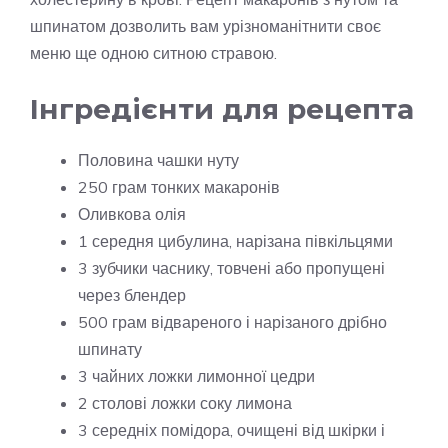
шпинатом дозволить вам урізноманітнити своє
меню ще одною ситною стравою.
Інгредієнти для рецепта
Половина чашки нуту
250 грам тонких макаронів
Оливкова олія
1 середня цибулина, нарізана півкільцями
3 зубчики часнику, товчені або пропущені
через блендер
500 грам відвареного і нарізаного дрібно
шпинату
3 чайних ложки лимонної цедри
2 столові ложки соку лимона
3 середніх помідора, очищені від шкірки і