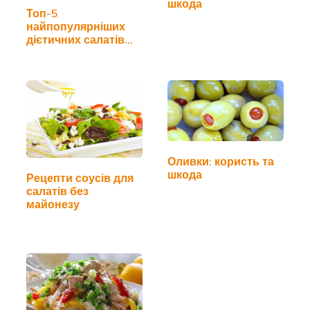
шкода
Топ-5
найпопулярніших
дієтичних салатів
для схуднення
Оливки: користь та
шкода
Рецепти соусів для
салатів без
майонезу