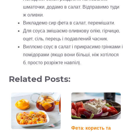
шматочки, додамо в салат. Відправимо туди
ж оливки.
Викладемо сир фета в салат, перемішати.
Для соуса змішаємо оливкову олію, гірчицю,
оцет, сіль, перець і подавлений часник.
Виллємо соус в салат і прикрасимо грінками і
помідорами (якщо вони більші, ніж хотілося
б, просто розріжте навпіл).
Related Posts:
Фета: користь та