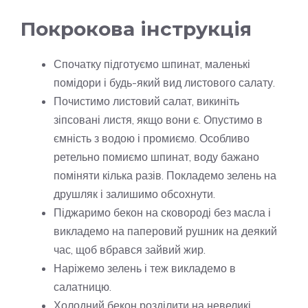
Покрокова інструкція
Спочатку підготуємо шпинат, маленькі
помідори і будь-який вид листового салату.
Почистимо листовий салат, викиніть
зіпсовані листя, якщо вони є. Опустимо в
ємність з водою і промиємо. Особливо
ретельно помиємо шпинат, воду бажано
поміняти кілька разів. Покладемо зелень на
друшляк і залишимо обсохнути.
Піджаримо бекон на сковороді без масла і
викладемо на паперовий рушник на деякий
час, щоб вбрався зайвий жир.
Наріжемо зелень і теж викладемо в
салатницю.
Холодний бекон розділити на невеликі