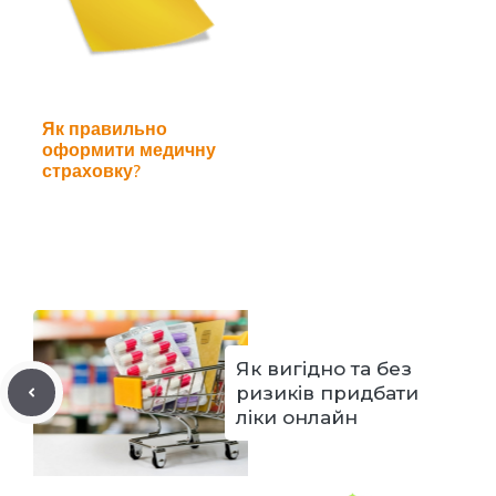
Як правильно
оформити медичну
страховку?
Як вигідно та без
ризиків придбати
ліки онлайн