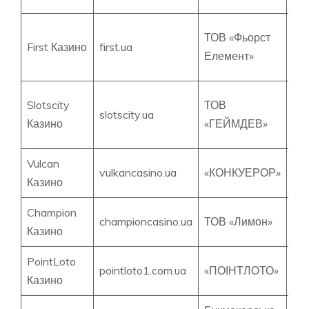
56 
ТОВ «Фьорст
First Казино
first.ua
лю
Елемент»
202
47 
Slotscity
ТОВ
slotscity.ua
лю
Казино
«ГЕЙМДЕВ»
202
Vulcan
141
vulkancasino.ua
«КОНКУЕРОР»
Казино
15
Champion
603
championcasino.ua
ТОВ «Лимон»
Казино
30
PointLoto
683
pointloto1.com.ua
«ПОІНТЛОТО»
Казино
29