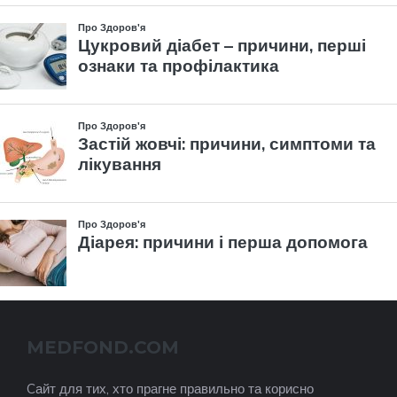
MEDFOND.COM
Cайт для тих, хто прагне правильно та корисно