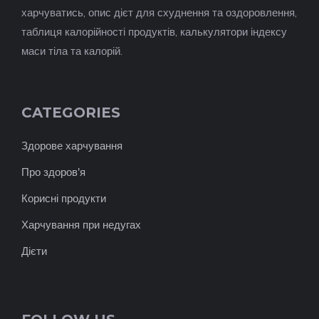
харчуватись, опис дієт для схуднення та оздоровлення,
таблиця калорійності продуктів, калькулятори індексу
маси тіла та калорій.
CATEGORIES
Здорове харчування
Про здоров'я
Корисні продукти
Харчування при недугах
Дієти