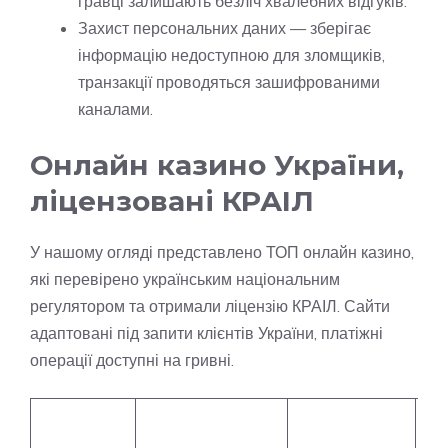
гравці залишають безліч хвалебних відгуків.
Захист персональних даних — зберігає
інформацію недоступною для зломщиків,
транзакції проводяться зашифрованими
каналами.
Онлайн казино України,
ліцензовані КРАІЛ
У нашому огляді представлено ТОП онлайн казино,
які перевірено українським національним
регулятором та отримали ліцензію КРАІЛ. Сайти
адаптовані під запити клієнтів України, платіжні
операції доступні на гривні.
№ л
та 