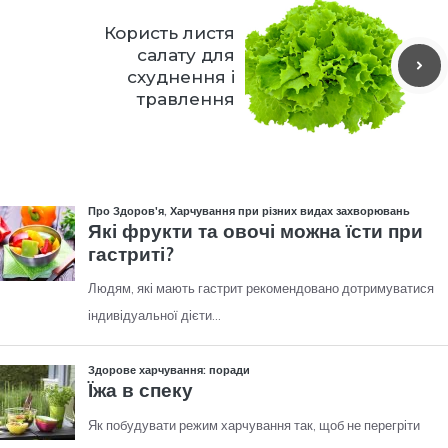
Користь листя
салату для
схуднення і
травлення