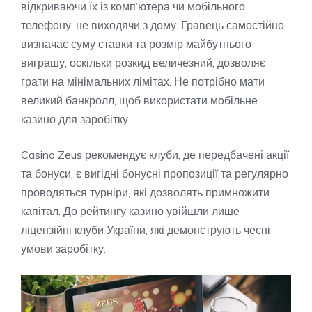
відкриваючи їх із комп’ютера чи мобільного
телефону, не виходячи з дому. Гравець самостійно
визначає суму ставки та розмір майбутнього
виграшу, оскільки розкид величезний, дозволяє
грати на мінімальних лімітах. Не потрібно мати
великий банкролл, щоб використати мобільне
казино для заробітку.
Casino Zeus рекомендує клуби, де передбачені акції
та бонуси, є вигідні бонусні пропозиції та регулярно
проводяться турніри, які дозволять примножити
капітал. До рейтингу казино увійшли лише
ліцензійні клуби України, які демонструють чесні
умови заробітку.