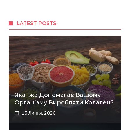
LATEST POSTS
Яка Їжа Допомагає Вашому
Організму Виробляти Колаген?
15 Липня, 2026