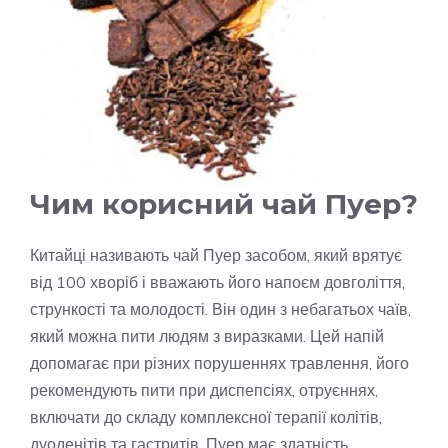
Чим корисний чай Пуер?
Китайці називають чай Пуер засобом, який врятує
від 100 хворіб і вважають його напоєм довголіття,
стрункості та молодості. Він один з небагатьох чаїв,
який можна пити людям з виразками. Цей напій
допомагає при різних порушеннях травлення, його
рекомендують пити при диспепсіях, отруєннях,
включати до складу комплексної терапії колітів,
дуоденітів та гастритів. Пуер має здатність