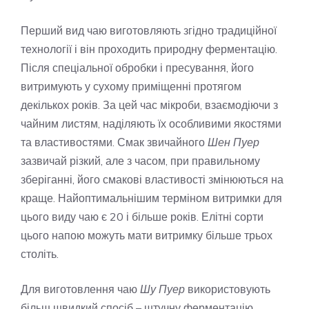
Перший вид чаю виготовляють згідно традиційної
технології і він проходить природну ферментацію.
Після спеціальної обробки і пресування, його
витримують у сухому приміщенні протягом
декількох років. За цей час мікроби, взаємодіючи з
чайним листям, наділяють їх особливими якостями
та властивостями. Смак звичайного
Шен Пуер
зазвичай різкий, але з часом, при правильному
зберіганні, його смакові властивості змінюються на
краще. Найоптимальнішим терміном витримки для
цього виду чаю є 20 і більше років. Елітні сорти
цього напою можуть мати витримку більше трьох
століть.
Для виготовлення чаю
Шу Пуер
використовують
більш швидкий спосіб – штучну ферментацію,