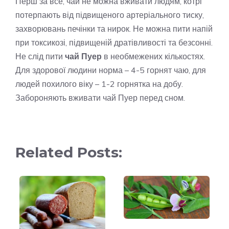
Перш за все, чай не можна вживати людям, котрі
потерпають від підвищеного артеріального тиску,
захворювань печінки та нирок. Не можна пити напій
при токсикозі, підвищеній дратівливості та безсонні.
Не слід пити
чай Пуер
в необмежених кількостях.
Для здорової людини норма – 4-5 горнят чаю, для
людей похилого віку – 1-2 горнятка на добу.
Забороняють вживати чай Пуер перед сном.
Related Posts: