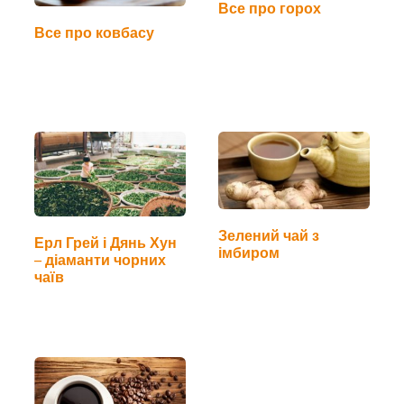
Все про горох
Все про ковбасу
Зелений чай з
Ерл Грей і Дянь Хун
імбиром
– діаманти чорних
чаїв