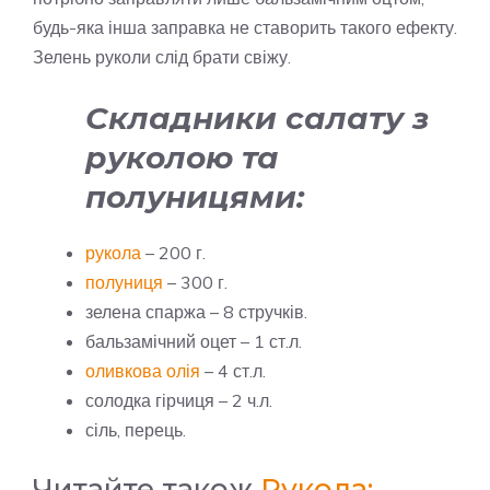
будь-яка інша заправка не ставорить такого ефекту.
Зелень руколи слід брати свіжу.
Складники салату з
руколою та
полуницями:
рукола
– 200 г.
полуниця
– 300 г.
зелена спаржа – 8 стручків.
бальзамічний оцет – 1 ст.л.
оливкова олія
– 4 ст.л.
солодка гірчиця – 2 ч.л.
сіль, перець.
Читайте також
Рукола: