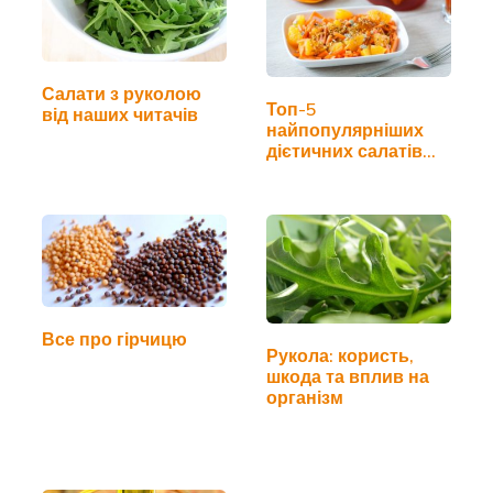
Салати з руколою
Топ-5
від наших читачів
найпопулярніших
дієтичних салатів
для схуднення
Все про гірчицю
Рукола: користь,
шкода та вплив на
організм