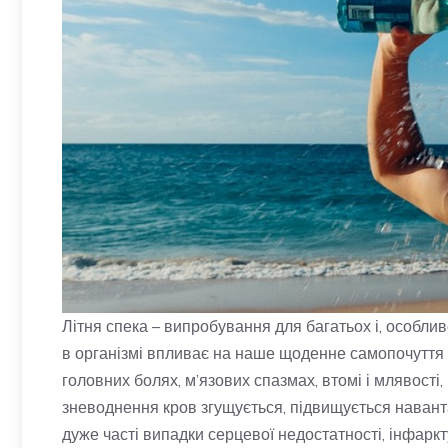
Літня спека – випробування для багатьох і, особл
в організмі впливає на наше щоденне самопочуття 
головних болях, м’язових спазмах, втомі і млявості,
зневоднення кров згущується, підвищується наванта
дуже часті випадки серцевої недостатності, інфаркту