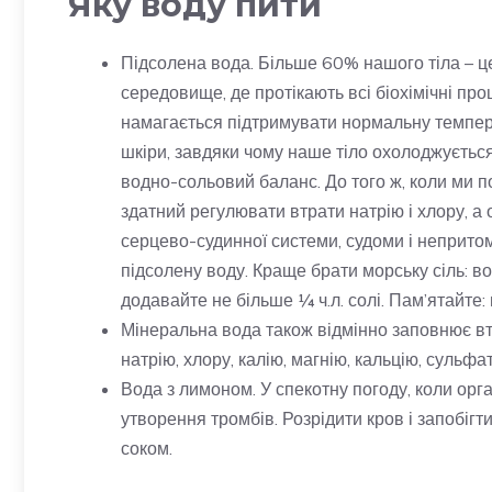
Яку воду пити
Підсолена вода. Більше 60% нашого тіла – це
середовище, де протікають всі біохімічні пр
намагається підтримувати нормальну темпер
шкіри, завдяки чому наше тіло охолоджується
водно-сольовий баланс. До того ж, коли ми по
здатний регулювати втрати натрію і хлору, а
серцево-судинної системи, судоми і неприто
підсолену воду. Краще брати морську сіль: в
додавайте не більше ¼ ч.л. солі. Пам’ятайте:
Мінеральна вода також відмінно заповнює вт
натрію, хлору, калію, магнію, кальцію, сульфа
Вода з лимоном. У спекотну погоду, коли орг
утворення тромбів. Розрідити кров і запобіг
соком.