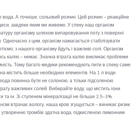
 вода. А точніше, сольовий розчин. Цей розчин – реакційне
оцеси, завдяки яким ми живемо. У спеку наш організм
атуру організму шляхом випаровування поту з поверхні
. Одночасно з цим, організм намагається стабілізувати
тіємо, з нашого організму йдуть і важливі солі. Організм
 ось калію – немає. Значна втрата калію викликає проблеми
мність. Тому багато медики рекомендують пити в спеку саме
она містить більше необхідних елементів. На 1 л води
 вода повинна бути не солоною, а тільки підсоленою.
рату важливих солей. Вибирайте воду, що містить іони
ти та ін. Зі ступенем мінералізації не більше 2,5-3%.
анізм втрачає вологу, наша кров згущується – виникає ризик
ти утворенню тромбів здатна вода, підкисленою лимонним