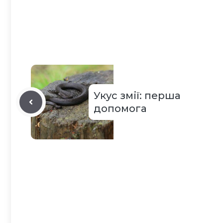
Укус змії: перша
допомога