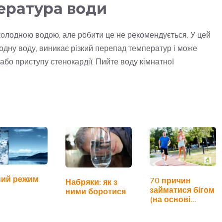
ература води
охолодною водою, але робити це не рекомендується. У цей
одну воду, виникає різкий перепад температур і може
або приступу стенокардії. Пийте воду кімнатної
ний режим
70 причин
Набряки: як з
займатися бігом
ними боротися
(на основі
наукових
досліджень)