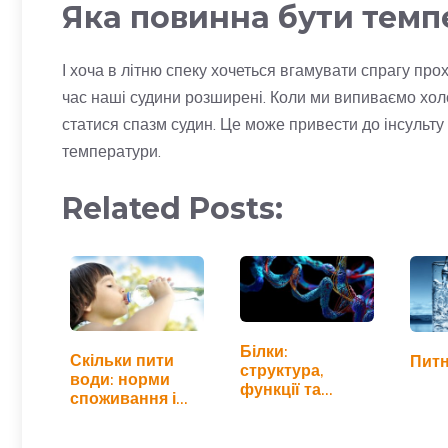
Яка повинна бути темп
І хоча в літню спеку хочеться вгамувати спрагу пр
час наші судини розширені. Коли ми випиваємо хол
статися спазм судин. Це може привести до інсульту 
температури.
Related Posts:
Білки:
Скільки пити
Пит
структура,
води: норми
функції та
споживання і
користь для
користь
організму