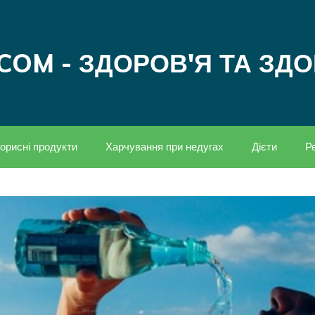
COM - ЗДОРОВ'Я ТА ЗД
орисні продукти
Харчування при недугах
Дієти
Р