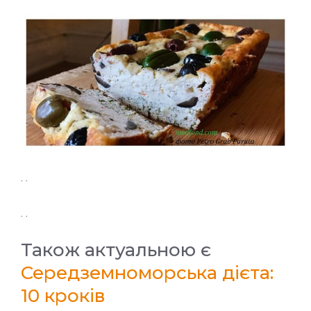
. .
. .
Також актуальною є
Середземноморська дієта:
10 кроків