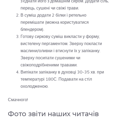
з’єднати його з домашнім сиром. Додати сіль,
перець, сушені чи свіжі трави.
В суміш додати 2 білки і ретельно
перемішати (можна користуватися
блендером).
Готову сиркову суміш викласти у форму,
вистелену пергаментом. Зверху покласти
маслини/оливки і втиснути їх у запіканку.
Зверху посипати сушеними чи
свіжоподрібненими травами.
Випікати запіканку в духовці 30-35 хв. при
температурі 180С. Подавати на стіл
охолодженою.
Смачного!
Фото звіти наших читачів