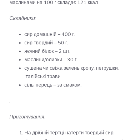
маслинами на 100 г складає 121 ккал.
Складники:
сир домашній – 400 г.
сир твердий – 50 г.
яєчний білок – 2 шт.
маслини/оливки – 30 г.
сушена чи свіжа зелень кропу, петрушки,
італійські трави.
сіль, перець – за смаком.
.
Приготування:
На дрібній тертці натерти твердий сир,