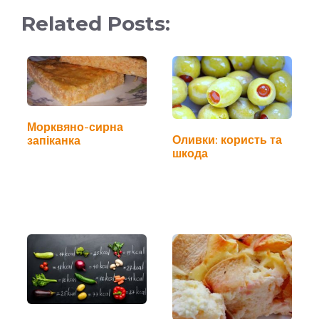
Related Posts:
Морквяно-сирна
Оливки: користь та
запіканка
шкода