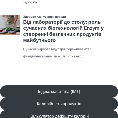
Індекс маси тіла (ІМТ)
Калорійність продуктів
Калькулятор дефіциту калорій