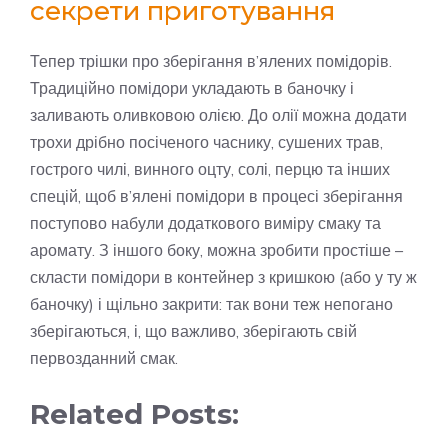
секрети приготування
Тепер трішки про зберігання в’ялених помідорів.
Традиційно помідори укладають в баночку і
заливають оливковою олією. До олії можна додати
трохи дрібно посіченого часнику, сушених трав,
гострого чилі, винного оцту, солі, перцю та інших
спецій, щоб в’ялені помідори в процесі зберігання
поступово набули додаткового виміру смаку та
аромату. З іншого боку, можна зробити простіше –
скласти помідори в контейнер з кришкою (або у ту ж
баночку) і щільно закрити: так вони теж непогано
зберігаються, і, що важливо, зберігають свій
первозданний смак.
Related Posts: