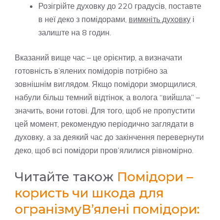
Розігрійте духовку до 220 градусів, поставте
в неї деко з помідорами,
вимкніть духовку
і
залиште на 8 годин.
Вказаний вище час – це орієнтир, а визначати
готовність в’ялених помідорів потрібно за
зовнішнім виглядом. Якщо помідори зморщилися,
набули більш темний відтінок, а волога “вийшла” –
значить, вони готові. Для того, щоб не пропустити
цей момент, рекомендую періодично заглядати в
духовку, а за деякий час до закінчення перевернути
деко, щоб всі помідори пров’ялилися рівномірно.
Читайте також
Помідори –
користь чи шкода для
огранізму
В’ялені помідори: