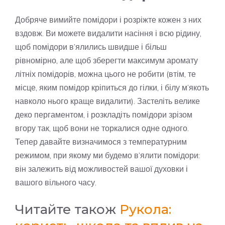
Добряче вимийте помідори і розріжте кожен з них
вздовж. Ви можете видалити насіння і всю рідину,
щоб помідори в’ялились швидше і більш
рівномірно, але щоб зберегти максимум аромату
літніх помідорів, можна цього не робити (втім, те
місце, яким помідор кріпиться до гілки, і білу м’якоть
навколо нього краще видалити). Застеліть велике
деко пергаментом, і розкладіть помідори зрізом
вгору так, щоб вони не торкалися одне одного.
Тепер давайте визначимося з температурним
режимом, при якому ми будемо в’ялити помідори:
він залежить від можливостей вашої духовки і
вашого вільного часу.
Читайте також
Рукола: