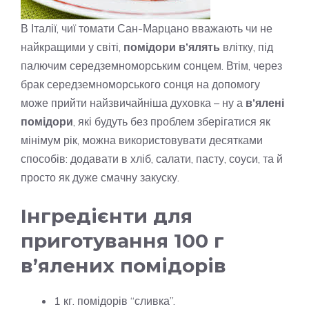
В Італії, чиї томати Сан-Марцано вважають чи не
найкращими у світі,
помідори в’ялять
влітку, під
палючим середземноморським сонцем. Втім, через
брак середземноморського сонця на допомогу
може прийти найзвичайніша духовка – ну а
в’ялені
помідори
, які будуть без проблем зберігатися як
мінімум рік, можна використовувати десятками
способів: додавати в хліб, салати, пасту, соуси, та й
просто як дуже смачну закуску.
Інгредієнти для
приготування 100 г
в’ялених помідорів
1 кг. помідорів “сливка”.