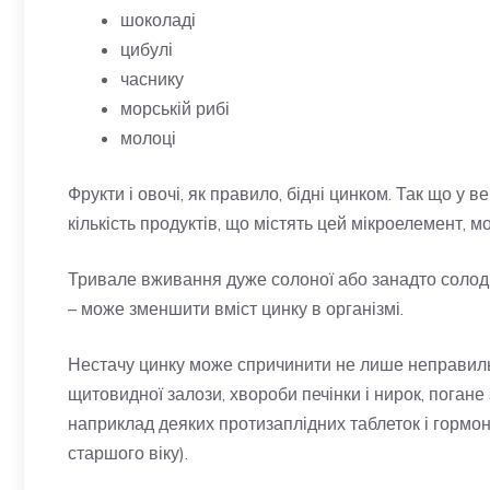
шоколаді
цибулі
часнику
морській рибі
молоці
Фрукти і овочі, як правило, бідні цинком. Так що у 
кількість продуктів, що містять цей мікроелемент, 
Тривале вживання дуже солоної або занадто солодк
– може зменшити вміст цинку в організмі.
Нестачу цинку може спричинити не лише неправиль
щитовидної залози, хвороби печінки і нирок, погане
наприклад деяких протизаплідних таблеток і гормо
старшого віку).