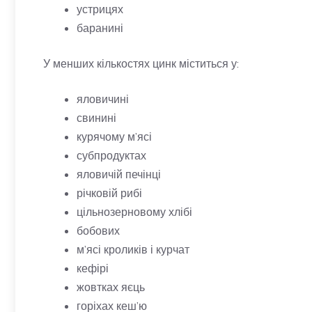
устрицях
баранині
У менших кількостях цинк міститься у:
яловичині
свинині
курячому м’ясі
субпродуктах
яловичій печінці
річковій рибі
цільнозерновому хлібі
бобових
м’ясі кроликів і курчат
кефірі
жовтках яєць
горіхах кеш’ю