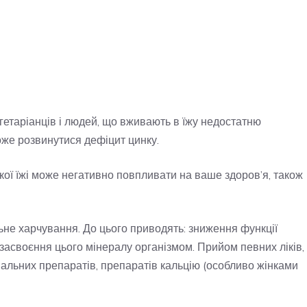
вегетаріанців і людей, що вживають в їжу недостатню
може розвинутися дефіцит цинку.
ої їжі може негативно повпливати на ваше здоров’я, також
не харчування. До цього приводять: зниження функції
 засвоєння цього мінералу організмом. Прийом певних ліків,
нальних препаратів, препаратів кальцію (особливо жінками