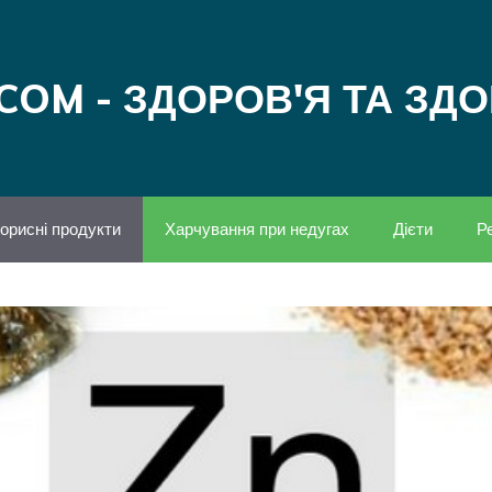
COM - ЗДОРОВ'Я ТА ЗД
орисні продукти
Харчування при недугах
Дієти
Р