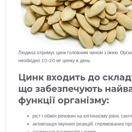
Людина отримує цинк головним чином з їжею. Орган
необхідно 10-20 мг цинку в день.
Цинк входить до складу
що забезпечують найва
функції організму:
ріст і обмін речовин на клітинному рівні, синте
активізація імунних реакцій, спрямованих прот
засвоєння вуглеводів і жирів.