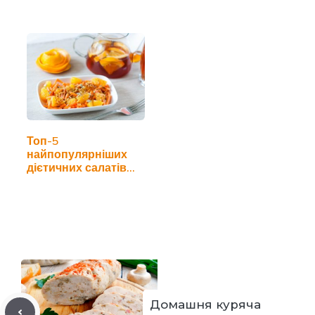
Топ-5
найпопулярніших
дієтичних салатів
для схуднення
Домашня куряча