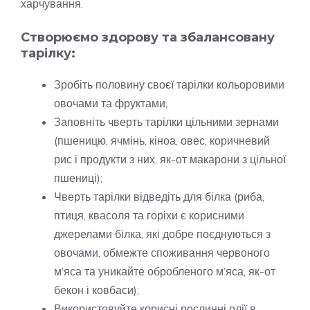
харчування.
Створюємо здорову та збалансовану
тарілку:
Зробіть половину своєї тарілки кольоровими
овочами та фруктами;
Заповніть чверть тарілки цільними зернами
(пшеницю, ячмінь, кіноа, овес, коричневий
рис і продукти з них, як-от макарони з цільної
пшениці);
Чверть тарілки відведіть для білка (риба,
птиця, квасоля та горіхи є корисними
джерелами білка, які добре поєднуються з
овочами, обмежте споживання червоного
м’яса та уникайте обробленого м’яса, як-от
бекон і ковбаси);
Використовуйте корисні рослинні олії в