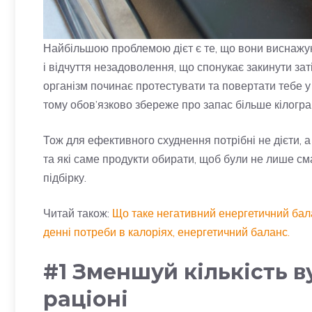
Найбільшою проблемою дієт є те, що вони виснажуют
і відчуття незадоволення, що спонукає закинути зат
організм починає протестувати та повертати тебе у 
тому обов’язково збереже про запас більше кілограмі
Тож для ефективного схуднення потрібні не дієти,
та які саме продукти обирати, щоб були не лише см
підбірку.
Читай також:
Що таке негативний енергетичний бал
денні потреби в калоріях, енергетичний баланс.
#1 Зменшуй кількість в
раціоні