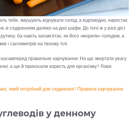
ь тебе, змушують відчувати голод, а відповідно, наростає
ію зі схудненням далеко на дно шафи. До того ж у разі дієт
рутину, ба навіть запам’ятає, як його «морили» голодом, а
в і сантиметрів на твоєму тілі.
 а насамперед правильне харчування. На що звертати увагу
ачні, а ще й приносили користь для організму? Лови
анс, який потрібний для схуднення? Правила харчування:
углеводів у денному