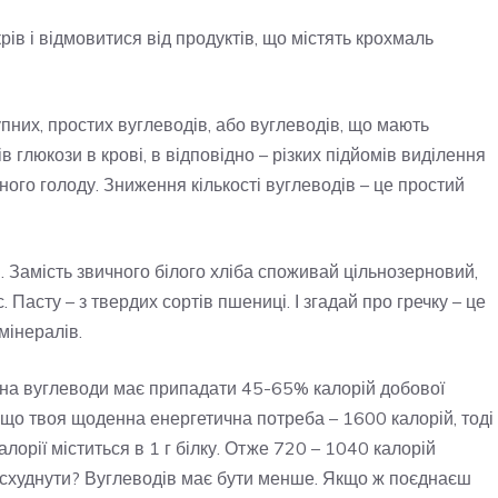
рів і відмовитися від продуктів, що містять крохмаль
пних, простих вуглеводів, або вуглеводів, що мають
в глюкози в крові, в відповідно – різких підйомів виділення
ьного голоду. Зниження кількості вуглеводів – це простий
. Замість звичного білого хліба споживай цільнозерновий,
с. Пасту – з твердих сортів пшениці. І згадай про гречку – це
мінералів.
 на вуглеводи має припадати 45-65% калорій добової
кщо твоя щоденна енергетична потреба – 1600 калорій, тоді
орії міститься в 1 г білку. Отже 720 – 1040 калорій
ш схуднути? Вуглеводів має бути менше. Якщо ж поєднаєш