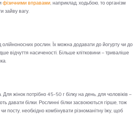
ми
фізичними вправами
, наприклад, ходьбою, то організм
и зайву вагу.
ід олійноносних рослин. Їх можна додавати до йогурту чи до
видше відчуття насиченості. Більше клітковини – триваліше
ка.
. Для жінок потрібно 45-50 г білку на день, для чоловіків –
ть давати білки. Рослинні білки засвоюються гірше, тож
чи посту, необхідно комбінувати різноманітну їжу, щоб