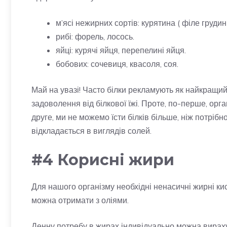
м’ясі нежирних сортів: курятина ( філе грудин
рибі: форель, лосось.
яйці: курячі яйця, перепелині яйця.
бобових: сочевиця, квасоля, соя.
Май на увазі! Часто білки рекламують як найкращий 
задоволення від білкової їжі. Проте, по-перше, органі
друге, ми не можемо їсти білків більше, ніж потрібн
відкладається в виглядів солей.
#4 Корисні жири
Для нашого організму необхідні ненасичні жирні кис
можна отримати з оліями.
Денну потребу в жирах індивідуально можна вирах