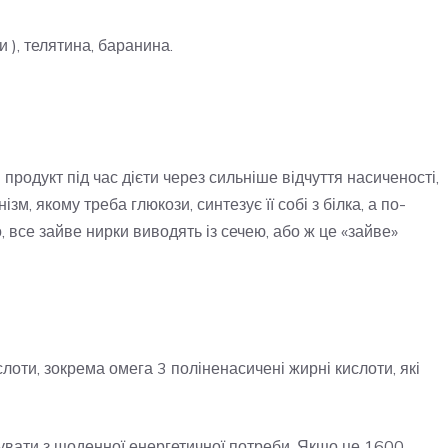
и ), телятина, баранина.
продукт під час дієти через сильніше відчуття насиченості,
зм, якому треба глюкози, синтезує її собі з білка, а по-
о, все зайве нирки виводять із сечею, або ж це «зайве»
лоти, зокрема омега 3 поліненасичені жирні кислоти, які
увати з щоденної енергетичної потреби. Якщо це 1600