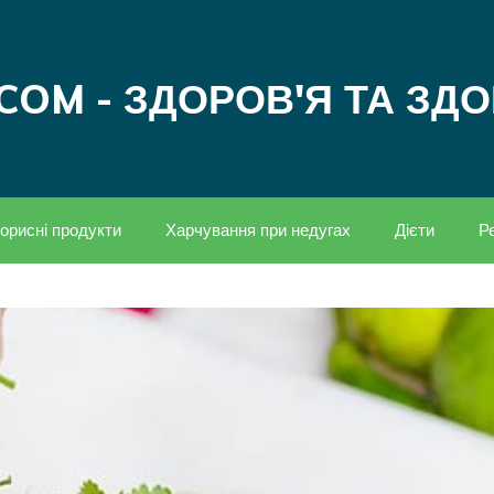
COM - ЗДОРОВ'Я ТА ЗД
орисні продукти
Харчування при недугах
Дієти
Р