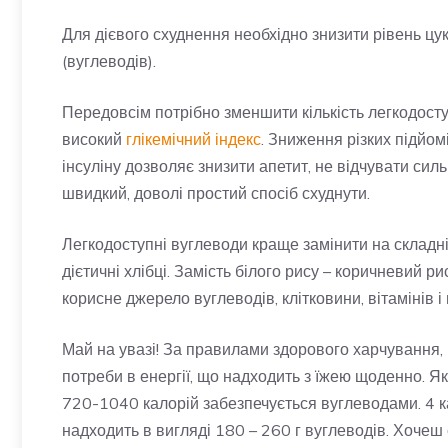
Для дієвого схуднення необхідно знизити рівень цук
(вуглеводів).
Передовсім потрібно зменшити кількість легкодосту
високий
глікемічний індекс
. Зниження різких підйомі
інсуліну дозволяє знизити апетит, не відчувати сил
швидкий, доволі простий спосіб схуднути.
Легкодоступні вуглеводи краще замінити на складні
дієтичні хлібці. Замість білого рису – коричневий ри
корисне джерело вуглеводів, клітковини, вітамінів і 
Май на увазі! За правилами здорового харчування,
потреби в енергії, що надходить з їжею щоденно. Я
720-1040 калорій забезпечується вуглеводами. 4 кал
надходить в вигляді 180 – 260 г вуглеводів. Хоче