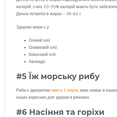
калорій, з них 20-35% калорій мають бути забезпе
Денна потреба в жирах – 36-62 г.
Здорові жири є у:
Лляній олії.
Оливковій олії.
Кокосовій олії.
Авокадо.
#5 Їж морську рибу
Риба є джерелом
омега 3 жирів
, яких немає в інших
інших корисних для здоров’я речовин.
#6 Насіння та горіхи