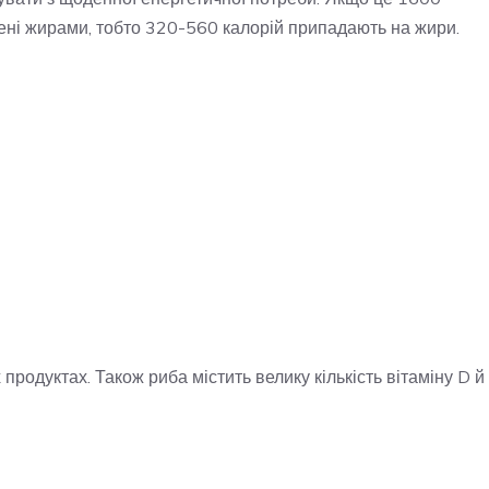
чені жирами, тобто 320-560 калорій припадають на жири.
 продуктах. Також риба містить велику кількість вітаміну D й