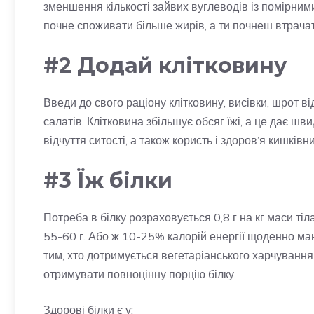
зменшення кількості зайвих вуглеводів із помірни
почне споживати більше жирів, а ти почнеш втрачат
#2 Додай клітковину
Введи до свого раціону клітковину, висівки, шрот в
салатів. Клітковина збільшує обсяг їжі, а це дає ш
відчуття ситості, а також користь і здоров’я кишківни
#3 Їж білки
Потреба в білку розраховується 0,8 г на кг маси тіла
55-60 г. Або ж 10-25% калорій енергії щоденно маю
тим, хто дотримується вегетаріанського харчування 
отримувати повноцінну порцію білку.
Здорові білки є у: