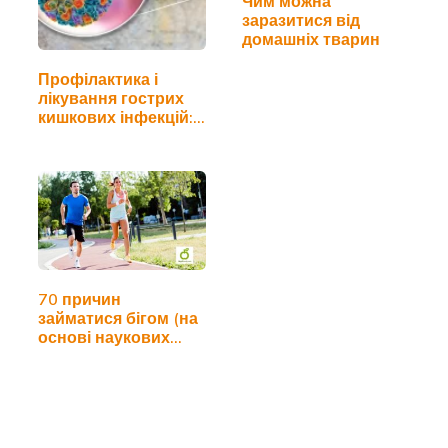
Чим можна
заразитися від
домашніх тварин
Профілактика і
лікування гострих
кишкових інфекцій:…
70 причин
займатися бігом (на
основі наукових
досліджень)