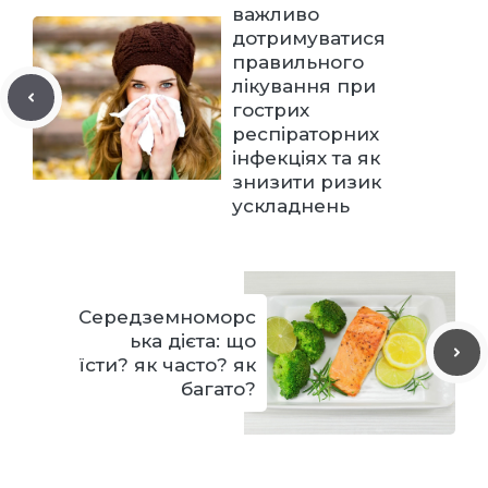
важливо
дотримуватися
правильного
лікування при
гострих
респіраторних
інфекціях та як
знизити ризик
ускладнень
Середземноморс
ька дієта: що
їсти? як часто? як
багато?