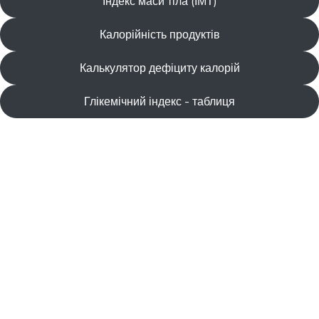
Індекс маси тіла (ІМТ)
Калорійність продуктів
Калькулятор дефіциту калорій
Глікемічний індекс - таблиця