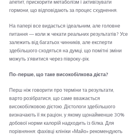
апетит, прискорити метаболізм і активізувати
гормони, що відповідають за процес схуднення.
На папері все видається ідеальним, але головне
питання — коли ж чекати реальних результатів? Усе
залежить від багатьох чинників, але експерти
здебільшого сходяться на думці, що помітні зміни
можуть з’явитися через півроку-рік.
По-перше, що таке високобілкова дієта?
Перш ніж говорити про терміни та результати,
варто розібратися, що саме вважається
високобілковою дієтою. Дієтологи здебільшого
визначають її як раціон, у якому щонайменше 30%
добової норми калорій надходить із білка. Для
порівняння: фахівці клініки «Майо» рекомендують