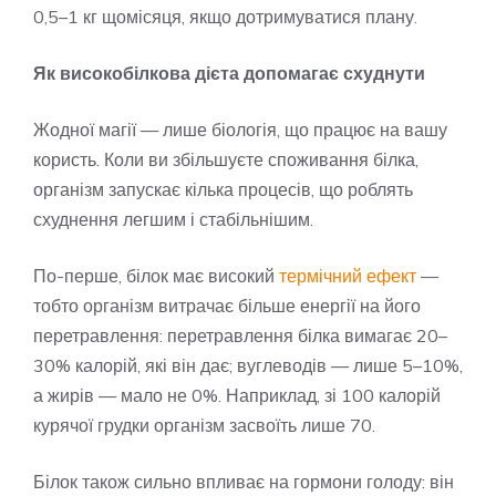
0,5–1 кг щомісяця, якщо дотримуватися плану.
Як високобілкова дієта допомагає схуднути
Жодної магії — лише біологія, що працює на вашу
користь. Коли ви збільшуєте споживання білка,
організм запускає кілька процесів, що роблять
схуднення легшим і стабільнішим.
По-перше, білок має високий
термічний ефект
—
тобто організм витрачає більше енергії на його
перетравлення: перетравлення білка вимагає 20–
30% калорій, які він дає; вуглеводів — лише 5–10%,
а жирів — мало не 0%. Наприклад, зі 100 калорій
курячої грудки організм засвоїть лише 70.
Білок також сильно впливає на гормони голоду: він