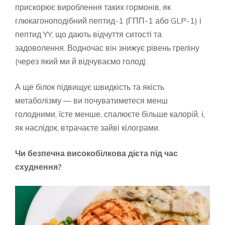
прискорює вироблення таких гормонів, як
глюкагоноподібний пептид-1 (ГПП-1 або GLP-1) і
пептид YY, що дають відчуття ситості та
задоволення. Водночас він знижує рівень греліну
(через який ми й відчуваємо голод).
А ще білок підвищує швидкість та якість
метаболізму — ви почуватиметеся менш
голодними, їсте менше, спалюєте більше калорій, і,
як наслідок, втрачаєте зайві кілограми.
Чи безпечна високобілкова дієта під час
схуднення?