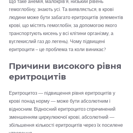
Що таке анемія, малокрів’я, низький рівень
гемоглобіну, знають усі. Та виявляється, в крові
людини може бути забагато еритроцитів (елементів
крові, що містять гемоглобін, за допомогою якого
транспортують кисень у всі клітини організму, а
вуглекислий газ до легень). Чому підвищені
еритроцити – це проблема та коли виникає?
Причини високого рівня
еритроцитів
Еритроцитоз — підвищення рівня еритроцитів у
крові понад норму — може бути абсолютним і
відносним. Відносний еритроцитоз спричинений
зменшенням циркулюючої крові, абсолютний —
збільшення кількості еритроцитів через їх посилене