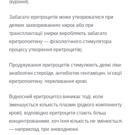
(куріння).
Забагато еритроцитів може утворюватися при
деяких захворюваннях нирок або при
трансплантації (нирки виробляють забагато
еритропоетину — фізіологічного стимулятора
процесу утворення еритроцитів).
Продукування еритроцитів стимулюють деякі ліки:
анаболічні стероїди, антибіотик гентаміцин, ін’єкції
еритропоетину, переливання крові.
Відносний еритроцитоз виникає тоді, коли
зменшується кількість плазми (рідкого компоненту
крові), відповідно еритроцити стають більш
концентрованими, хоч їхня кількість не змінюється,
— наприклад, при зневодненні.