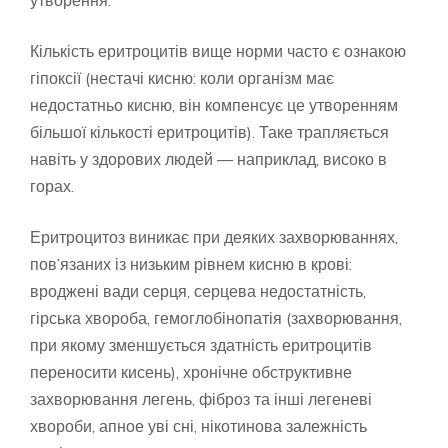
утворення.
Кількість еритроцитів вище норми часто є ознакою
гіпоксії (нестачі кисню: коли організм має
недостатньо кисню, він компенсує це утворенням
більшої кількості еритроцитів). Таке трапляється
навіть у здорових людей — наприклад, високо в
горах.
Еритроцитоз виникає при деяких захворюваннях,
пов’язаних із низьким рівнем кисню в крові:
вроджені вади серця, серцева недостатність,
гірська хвороба, гемоглобінопатія (захворювання,
при якому зменшується здатність еритроцитів
переносити кисень), хронічне обструктивне
захворювання легень, фіброз та інші легеневі
хвороби, апное уві сні, нікотинова залежність