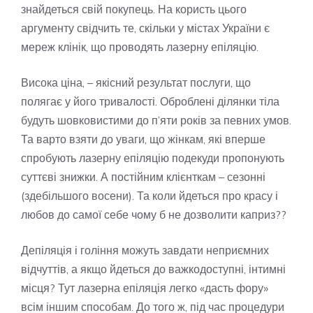
знайдеться свій покупець. На користь цього
аргументу свідчить те, скільки у містах України є
мереж клінік, що проводять лазерну епіляцію.
Висока ціна, – якісний результат послуги, що
полягає у його тривалості. Оброблені ділянки тіла
будуть шовковистими до п’яти років за певних умов.
Та варто взяти до уваги, що жінкам, які вперше
спробують лазерну епіляцію подекуди пропонують
суттєві знижки. А постійним клієнткам – сезонні
(здебільшого восени). Та коли йдеться про красу і
любов до самої себе чому б не дозволити каприз??
Депіляція і гоління можуть завдати неприємних
відчуттів, а якщо йдеться до важкодоступні, інтимні
місця? Тут лазерна епіляція легко «дасть фору»
всім іншим способам. До того ж, під час процедури