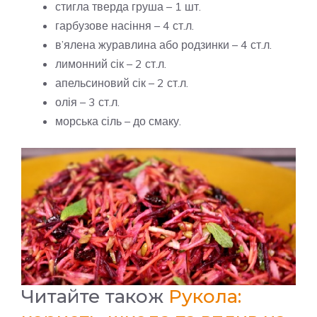
стигла тверда груша – 1 шт.
гарбузове насіння – 4 ст.л.
в’ялена журавлина або родзинки – 4 ст.л.
лимонний сік – 2 ст.л.
апельсиновий сік – 2 ст.л.
олія – 3 ст.л.
морська сіль – до смаку.
Читайте також
Рукола: