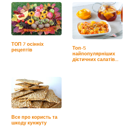
ТОП 7 осінніх
Топ-5
рецептів
найпопулярніших
дієтичних салатів
для схуднення
Все про користь та
шкоду кунжуту