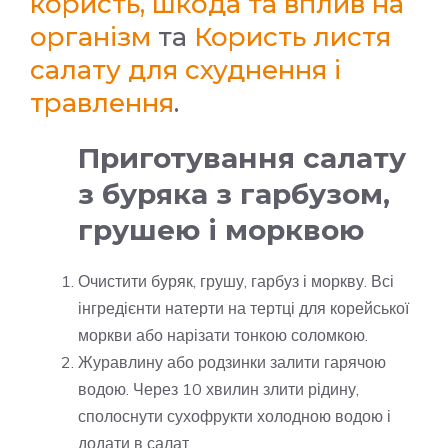
користь, шкода та вплив на
організм
та
Користь листя
салату для схуднення і
травлення
.
Приготування салату
з буряка з гарбузом,
грушею і морквою
Очистити буряк, грушу, гарбуз і моркву. Всі
інгредієнти натерти на тертці для корейської
моркви або нарізати тонкою соломкою.
Журавлину або родзинки залити гарячою
водою. Через 10 хвилин злити рідину,
сполоснути сухофрукти холодною водою і
додати в салат.