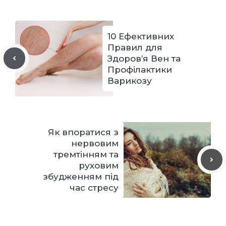
10 Ефективних
Правил для
Здоров’я Вен та
Профілактики
Варикозу
Як впоратися з
нервовим
тремтінням та
руховим
збудженням під
час стресу