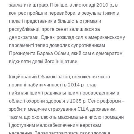
заплатити штраф. Пізніше, в листопаді 2010 р., в
конгрес пройшли перевибори, в результаті яких в
палаті представників більшість отримали
республіканці, проте сенат залишився за
демократами. Однак, розклад сил в американському
парламенті тепер дозволяє супротивникам
Президента Барака Обами, який сам є демократом,
відхиляти деякі його ініціативи.
Ініційований Обамою закон, положення якого
повинні набути чинності в 2014 р., став
найзначнішим і радикальнішим нововведенням в
області охорони здоров’я з 1965 р. Сенс реформи –
зробити медичне страхування США державним,
таким, що охоплюють максимальне число громадян
і доступним малозабезпеченим верствам
населення. Зараз застрахувати своє здоров’я