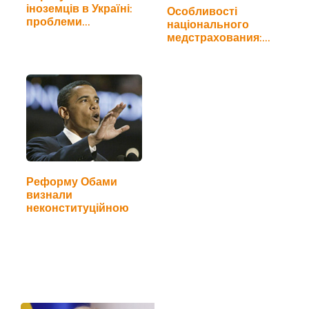
іноземців в Україні:
Особливості
проблеми
національного
непрозорості
медстрахования:
Хто платитиме?
Реформу Обами
визнали
неконституційною