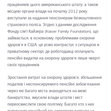
працівників цього американського штату, а також
місцеві органи влади на початку 2012 року
виступали за надання пенсіонерам безкоштовного
страхового поліса. Згідно з даними дослідження
Фонду сім’ї Кайзера (Kaiser Family Foundation), що
займається, в основному, проблемами охорони
здоров’я в США, це різко контрастує з ситуацією в
приватному секторі, де роботодавці оплачують
пенсійні видатки на охорону здоров’я лише чверті
своїх працівників.
Зростання витрат на охорону здоров’я, збільшення
податків і неспонсируемого пенсійні зобов’язання
через які багато міста знаходяться на межі
банкрутства, змусили влади штатів і міст
переосмислити свою політику. Багато хто з них
підвищили пенсійний вік, скоротили витрати на