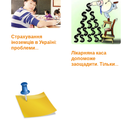
Страхування
іноземців в Україні:
проблеми
Лікарняна каса
непрозорості
допоможе
заощадити. Тільки
кому?