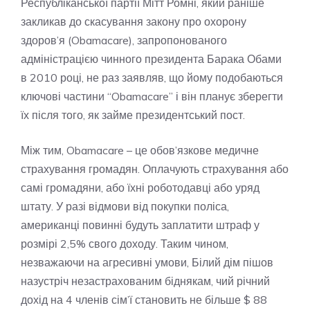
Республіканської партії Мітт Ромні, який раніше
закликав до скасування закону про охорону
здоров’я (Obamacare), запропонованого
адміністрацією чинного президента Барака Обами
в 2010 році, не раз заявляв, що йому подобаються
ключові частини “Obamacare” і він планує зберегти
їх після того, як займе президентський пост.
Між тим, Obamacare – це обов’язкове медичне
страхування громадян. Оплачують страхування або
самі громадяни, або їхні роботодавці або уряд
штату. У разі відмови від покупки поліса,
американці повинні будуть заплатити штраф у
розмірі 2,5% свого доходу. Таким чином,
незважаючи на агресивні умови, Білий дім пішов
назустріч незастрахованим біднякам, чий річний
дохід на 4 членів сім’ї становить не більше $ 88