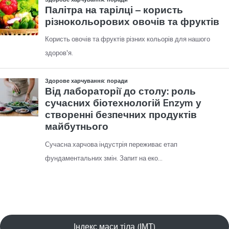
Індекс маси тіла (ІМТ)