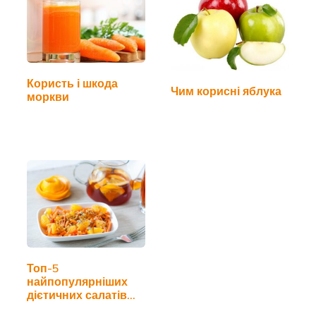
Користь і шкода
Чим корисні яблука
моркви
Топ-5
найпопулярніших
дієтичних салатів
для схуднення