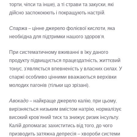
торти, чіпси та інше), а ті страви та закуски, які
дійсно заспокоюють і покращують настрій.
Спаржа
– цінне джерело фолієвої кислоти, яка
необхідна для підтримки нашого здоров’я.
При систематичному вживанні в їжу даного
продукту підвищується працездатність, життєвий
тонус, з’являється впевненість у власних силах. У
спаржі особливо цінними вважаються верхівки
молодих пагонів (тільки що зрізані).
Авокадо
– найкраще джерело калію, при цьому,
вирізняється низьким вмістом натрію, нормалізує
високий кров’яний тиск та знижує ризик інсульту.
Калій допомагає захиститись від того, до чого
призводить затяжна депресія – хвороби системи