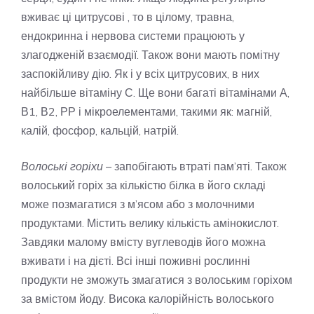
вживає ці цитрусові , то в цілому, травна,
ендокринна і нервова системи працюють у
злагодженій взаємодії. Також вони мають помітну
заспокійливу дію. Як і у всіх цитрусових, в них
найбільше вітаміну С. Ще вони багаті вітамінами А,
В1, В2, РР і мікроелементами, такими як: магній,
калій, фосфор, кальцій, натрій.
Волоські горіхи
– запобігають втраті пам’яті. Також
волоський горіх за кількістю білка в його складі
може позмагатися з м’ясом або з молочними
продуктами. Містить велику кількість амінокислот.
Завдяки малому вмісту вуглеводів його можна
вживати і на дієті. Всі інші поживні рослинні
продукти не зможуть змагатися з волоським горіхом
за вмістом йоду. Висока калорійність волоського