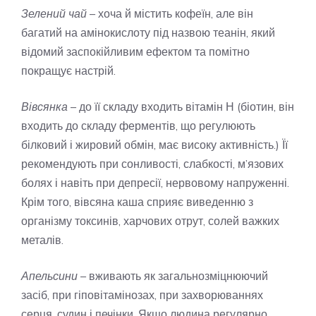
Зелений чай
– хоча й містить кофеїн, але він
багатий на амінокислоту під назвою теанін, який
відомий заспокійливим ефектом та помітно
покращує настрій.
Вівсянка
– до її складу входить вітамін Н (біотин, він
входить до складу ферментів, що регулюють
білковий і жировий обмін, має високу активність.) Її
рекомендують при сонливості, слабкості, м’язових
болях і навіть при депресії, нервовому напруженні.
Крім того, вівсяна каша сприяє виведенню з
організму токсинів, харчових отрут, солей важких
металів.
Апельсини
– вживають як загальнозміцнюючий
засіб, при гіповітамінозах, при захворюваннях
серця, судин і печінки. Якщо людина регулярно