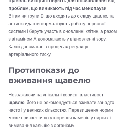
Щавель використовують для позбавлення від
проблем, що виникають під час менопаузи
.
Вітаміни групи B, що входять до складу щавлю, та
антиоксиданти нормалізують роботу нервової
системи і беруть участь в оновленні клітин, а разом
з вітаміном А допомагають у відновленні зору.
Калій допомагає в процесах регуляції
артеріального тиску.
Протипокази до
вживання щавелю
Незважаючи на унікальні корисні властивості
щавлю
, його не рекомендується вживати занадто
часто і у великих кількостях. Перевищення норми
може призвести до утворення каменів у нирках і
вимивання кальцію з організму.