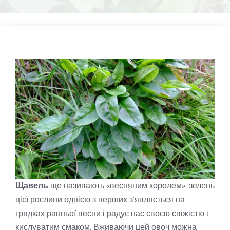
Щавель
ще називають «весняним королем», зелень
цієї рослини однією з перших з’являється на
грядках ранньої весни і радує нас своєю свіжістю і
кислуватим смаком. Вживаючи цей овоч можна