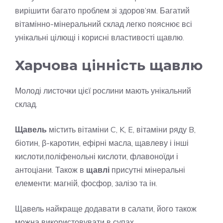
вирішити багато проблем зі здоров’ям. Багатий
вітамінно-мінеральний склад легко пояснює всі
унікальні цілющі і корисні властивості щавлю.
Харчова цінність щавлю
Молоді листочки цієї рослини мають унікальний
склад.
Щавель
містить вітаміни C, K, E, вітаміни ряду B,
біотин, β-каротин, ефірні масла, щавлеву і інші
кислоти,поліфенольні кислоти, флавоноїди і
антоціани. Також в
щавлі
присутні мінеральні
елементи: магній, фосфор, залізо та ін.
Щавель найкраще додавати в салати, його також
можна використовувати в супах.