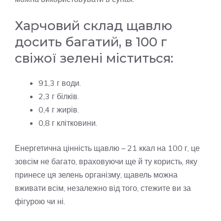
Харчовий склад щавлю
досить багатий, в 100 г
свіжої зелені міститься:
91,3 г води.
2,3 г білків.
0,4 г жирів.
0,8 г клітковини.
Енергетична цінність щавлю – 21 ккал на 100 г, це
зовсім не багато, враховуючи ще й ту користь, яку
принесе ця зелень організму, щавель можна
вживати всім, незалежно від того, стежите ви за
фігурою чи ні.