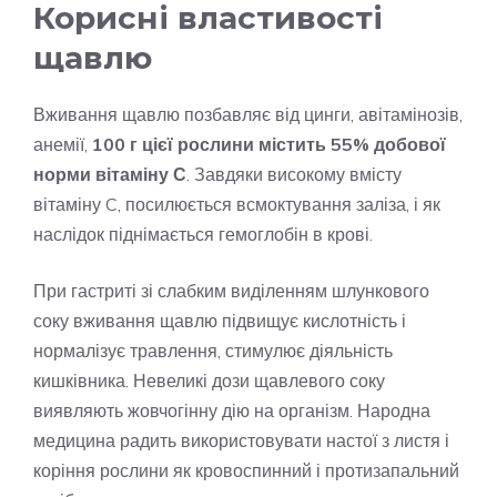
Корисні властивості
щавлю
Вживання щавлю позбавляє від цинги, авітамінозів,
анемії,
100 г цієї рослини містить 55% добової
норми вітаміну С
. Завдяки високому вмісту
вітаміну C, посилюється всмоктування заліза, і як
наслідок піднімається гемоглобін в крові.
При гастриті зі слабким виділенням шлункового
соку вживання щавлю підвищує кислотність і
нормалізує травлення, стимулює діяльність
кишківника. Невеликі дози щавлевого соку
виявляють жовчогінну дію на організм. Народна
медицина радить використовувати настої з листя і
коріння рослини як кровоспинний і протизапальний