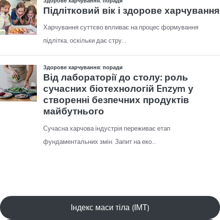
Індекс маси тіла (ІМТ)