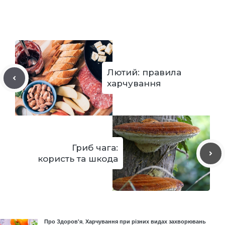
Лютий: правила
харчування
Гриб чага:
користь та шкода