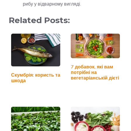
рибу у відварному вигляді.
Related Posts:
7 добавок, які вам
потрібні на
Скумбрія: користь та
вегетаріанській дієті
шкода