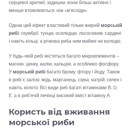
серцевої аритмії, задишки, вони більш активні і
менше втомлюються, ніж «м’ясоїди».
Однак цей ефект властивий тільки жирній
морській
рибі
: скумбрії, тунцю, оселедцю, лососевим, сардині
і навіть кільці, а річкова риба ним майже не володіє.
У будь-якій рибі міститься багато мікроелементів –
магнію, цинку, калію, кальцію, а особливо фосфору.
У
морській рибі
багато брому, фтору і йоду. Також
в рибі є залізо, мідь, марганець, сірка, натрій, селен і
навіть золото. Всі види риб багаті вітамінами В, D,
Е, а в риб’ячій печінці високий вміст вітаміну А.
Користь від вживання
морської риби