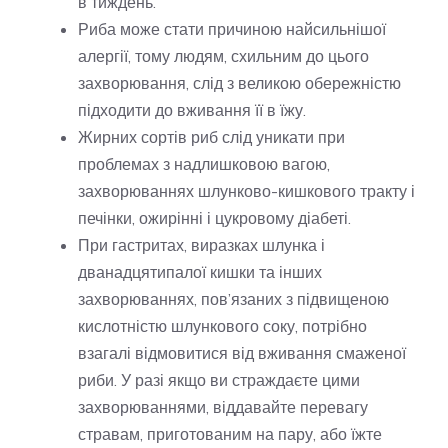
в тиждень.
Риба може стати причиною найсильнішої
алергії, тому людям, схильним до цього
захворювання, слід з великою обережністю
підходити до вживання її в їжу.
Жирних сортів риб слід уникати при
проблемах з надлишковою вагою,
захворюваннях шлунково-кишкового тракту і
печінки, ожирінні і цукровому діабеті.
При гастритах, виразках шлунка і
дванадцятипалої кишки та інших
захворюваннях, пов’язаних з підвищеною
кислотністю шлункового соку, потрібно
взагалі відмовитися від вживання смаженої
риби. У разі якщо ви страждаєте цими
захворюваннями, віддавайте перевагу
стравам, приготованим на пару, або їжте