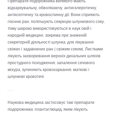
Препарати подорожника великого мають
відхаркувальну, обволікаючу, антисклеротичну,
антисептичну та кровоспинну дії. Вони сприяють
гоєнню ран, поліпшують секрецію шлункового соку,
тому широко використовуються в наук овій і
народній медицині, зокрема при зниженій
секреторній діяльності шлунка, для лікування
свіжих і задавнених ран ( свіжим соком). Листками
лікують захворювання верхніх дихальних шляхів
простудного походження, запалення сечового
міхура, зупиняють кровохаркання, маткові і
шлункові кровотечі.
. . . .
Наукова медицина застосовує такі препарати
подорожника: плантаглюцид, яким лікують