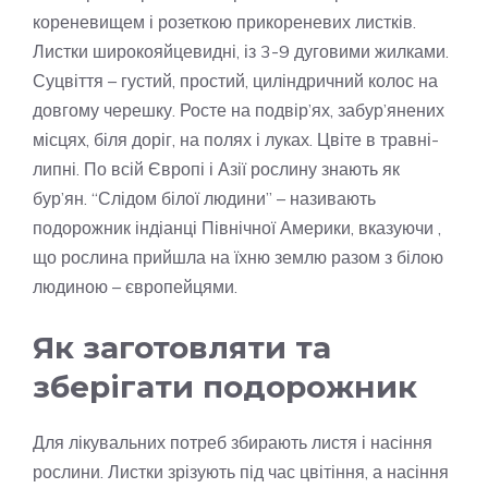
кореневищем і розеткою прикореневих листків.
Листки широкояйцевидні, із 3-9 дуговими жилками.
Суцвіття – густий, простий, циліндричний колос на
довгому черешку. Росте на подвір’ях, забур’янених
місцях, біля доріг, на полях і луках. Цвіте в травні-
липні. По всій Європі і Азії рослину знають як
бур’ян. “Слідом білої людини” – називають
подорожник індіанці Північної Америки, вказуючи ,
що рослина прийшла на їхню землю разом з білою
людиною – європейцями.
Як заготовляти та
зберігати подорожник
Для лікувальних потреб збирають листя і насіння
рослини. Листки зрізують під час цвітіння, а насіння