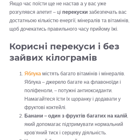
Якщо час поїсти ще не настав а у вас уже
розгулявся апетит – ці
перекуски
забезпечать вас
достатньою кількістю енергії, мінералів та вітамінів,
щоб дочекатись правильного часу прийому їжі.
Корисні перекуси і без
зайвих кілограмів
Яблука
містять багато вітамінів і мінералів.
Яблука – джерело багате на флавоноїди і
поліфеноли, – потужні антиоксиданти.
Намагайтеся їсти їх щоранку і додавати у
фруктові коктейлі.
Банани – один з фруктів багатих на калій
,
який допомагає підтримувати нормальний
кров’яний тиск і серцеву діяльність.