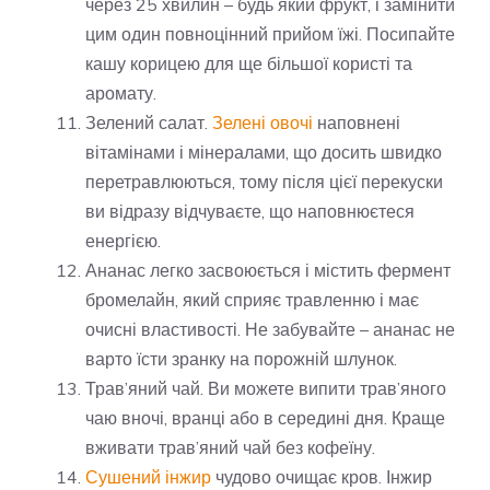
через 25 хвилин – будь який фрукт, і замінити
цим один повноцінний прийом їжі. Посипайте
кашу корицею для ще більшої користі та
аромату.
Зелений салат.
Зелені овочі
наповнені
вітамінами і мінералами, що досить швидко
перетравлюються, тому після цієї перекуски
ви відразу відчуваєте, що наповнюєтеся
енергією.
Ананас легко засвоюється і містить фермент
бромелайн, який сприяє травленню і має
очисні властивості. Не забувайте – ананас не
варто їсти зранку на порожній шлунок.
Трав’яний чай. Ви можете випити трав’яного
чаю вночі, вранці або в середині дня. Краще
вживати трав’яний чай без кофеїну.
Сушений інжир
чудово очищає кров. Інжир