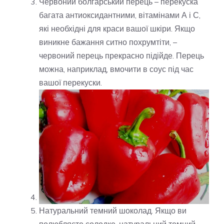
Червоний болгарський перець – перекуска
багата антиоксидантними, вітамінами А і С,
які необхідні для краси вашої шкіри. Якщо
виникне бажання ситно похрумтіти, –
червоний перець прекрасно підійде. Перець
можна, наприклад, вмочити в соус під час
вашої перекуски.
Натуральний темний шоколад. Якщо ви
полюбляєте солодке, натуральний темний