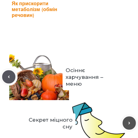
Як прискорити
метаболізм (обмін
речовин)
Осіннє
харчування –
меню
Секрет міцного
сну