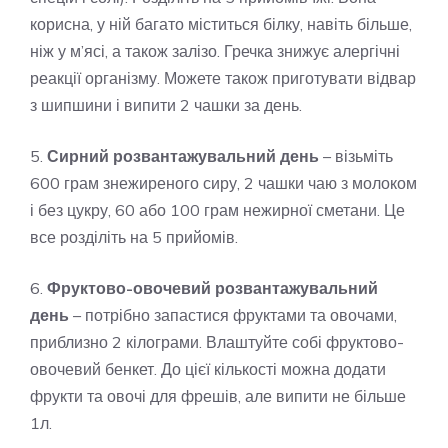
корисна, у ній багато міститься білку, навіть більше,
ніж у м’ясі, а також залізо. Гречка знижує алергічні
реакції організму. Можете також приготувати відвар
з шипшини і випити 2 чашки за день.
5.
Сирний розвантажувальний день
– візьміть
600 грам знежиреного сиру, 2 чашки чаю з молоком
і без цукру, 60 або 100 грам нежирної сметани. Це
все розділіть на 5 прийомів.
6.
Фруктово-овочевий розвантажувальний
день
– потрібно запастися фруктами та овочами,
приблизно 2 кілограми. Влаштуйте собі фруктово-
овочевий бенкет. До цієї кількості можна додати
фрукти та овочі для фрешів, але випити не більше
1л.