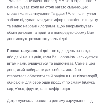
“Наїлися на тиждень вперед”?! Нічого страшного. З
ким не буває, коли на столі багато смачнющих
страв і коли святкування “в ударі”! Але після гучної
забави відчувається дискомфорт, важкість в шлунку
та видно набрані кілограми.. Щоб внормалізувати
обмін речовин та прийти в попередню форму Вам
допоможуть розвантажувальні дні.
Розвантажувальні дні
– це один день на тиждень
або двічі на 10 днів, коли Ваш організм насичується
вітамінами, очищується та відпочиває. Саме в цей
день, який вибираєте для себе самостійно,
стараєтеся обмежити свій раціон в 800 кілокалорій,
обираючи для себе один продукт по смаку (яблука,
сир, м’ясо, фрукти, каші, кефір тощо).
Дотримуючись правил та режиму харчування під