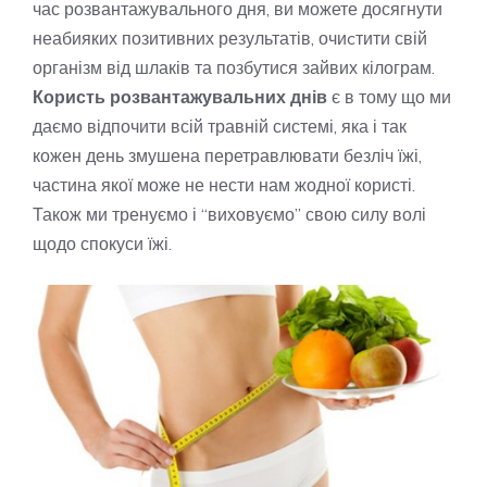
час розвантажувального дня, ви можете досягнути
неабияких позитивних результатів, очиcтити свій
організм від шлаків та позбутися зайвих кілограм.
Користь розвантажувальних днів
є в тому що ми
даємо відпочити всій травній системі, яка і так
кожен день змушена перетравлювати безліч їжі,
частина якої може не нести нам жодної користі.
Також ми тренуємо і “виховуємо” свою силу волі
щодо спокуси їжі.