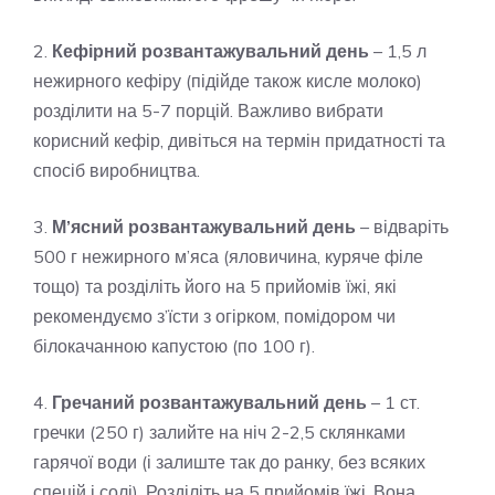
2.
Кефірний розвантажувальний день
– 1,5 л
нежирного кефіру (підійде також кисле молоко)
розділити на 5-7 порцій. Важливо вибрати
корисний кефір, дивіться на термін придатності та
спосіб виробництва.
3.
М’ясний розвантажувальний день
– відваріть
500 г нежирного м’яса (яловичина, куряче філе
тощо) та розділіть його на 5 прийомів їжі, які
рекомендуємо з’їсти з огірком, помідором чи
білокачанною капустою (по 100 г).
4.
Гречаний розвантажувальний день
– 1 ст.
гречки (250 г) залийте на ніч 2-2,5 склянками
гарячої води (і залиште так до ранку, без всяких
спецій і солі). Розділіть на 5 прийомів їжі. Вона