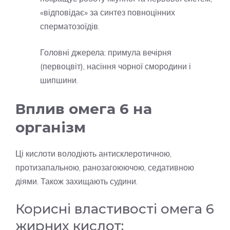
«відповідає» за синтез повноцінних
сперматозоїдів.
Головні джерела: примула вечірня
(первоцвіт), насіння чорної смородини і
шипшини.
Вплив омега 6 на
організм
Ці кислоти володіють антисклеротичною,
протизапальною, ранозагоюючою, седативною
діями. Також захищають судини.
Корисні властивості омега 6
жирних кислот: