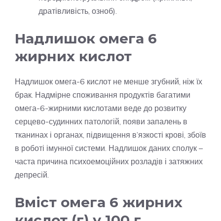
дратівливість, озноб).
Надлишок омега 6
жирних кислот
Надлишок омега-6 кислот не менше згубний, ніж їх
брак. Надмірне споживання продуктів багатими
омега-6-жирними кислотами веде до розвитку
серцево-судинних патологій, появи запалень в
тканинах і органах, підвищення в’язкості крові, збоїв
в роботі імунної системи. Надлишок даних сполук –
часта причина психоемоційних розладів і затяжних
депресій.
Вміст омега 6 жирних
кислот (г) у 100 г