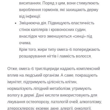
висипаннях. Поряд з цим, вони стимулюють
вироблення гормонів, які захищають дерму
від інфекції.
Зміцнююча дія. Підвищують еластичність
стінок капілярів і кровоносних судин,
внаслідок чого зменшуються «синці» під
очима.
Крім того, жири типу омега-6 попереджають
розшарування нігтів і ламкість волосся.
Отже, омега-6 тригліцериди надають комплексний
вплив на людський організм. А саме, покращують
імунітет, підтримують цілісність клітин,
нормалізують ліпідний метаболізм, утримують
вологу в дермі. Дані кислоти використовують для
лікування остеопорозу, патологій очей, алкоголізму,
атеросклерозу, екземи, акне, алергії, онкології,