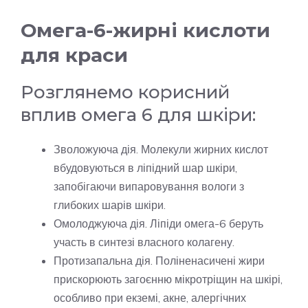
Омега-6-жирні кислоти
для краси
Розглянемо корисний
вплив омега 6 для шкіри:
Зволожуюча дія. Молекули жирних кислот
вбудовуються в ліпідний шар шкіри,
запобігаючи випаровування вологи з
глибоких шарів шкіри.
Омолоджуюча дія. Ліпіди омега-6 беруть
участь в синтезі власного колагену.
Протизапальна дія. Поліненасичені жири
прискорюють загоєнню мікротріщин на шкірі,
особливо при екземі, акне, алергічних