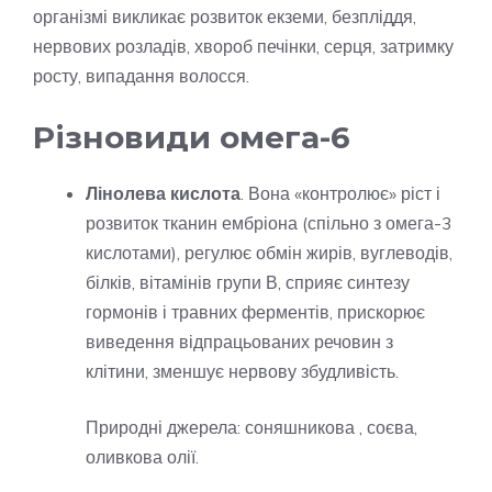
організмі викликає розвиток екземи, безпліддя,
нервових розладів, хвороб печінки, серця, затримку
росту, випадання волосся.
Різновиди омега-6
Лінолева кислота
. Вона «контролює» ріст і
розвиток тканин ембріона (спільно з омега-3
кислотами), регулює обмін жирів, вуглеводів,
білків, вітамінів групи В, сприяє синтезу
гормонів і травних ферментів, прискорює
виведення відпрацьованих речовин з
клітини, зменшує нервову збудливість.
Природні джерела: соняшникова , соєва,
оливкова олії.