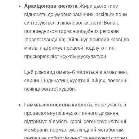
Арахідонова кислота
. Жири цього типу
відносять до умовно замінних, оскільки вони
синтезуються з лінолевої кислоти. Вона є
попередником гормоноподібних речовин
(простагландинів), збільшує приплив крові до
м’язів, підтримує процеси поділу клітин,
прискорює ріст «сухої» мускулатури.
Цей різновид омега-6 містяться в яловичині,
свинині, індичатині, курятині, яйцях, лососині ,
печінці рогатої худоби.
Гамма-ліноленова кислота.
Бере участь в
процесах внутрішньоклітинного дихання,
підтримує в`язкість крові, регенерує клітинні
мембрани, нормалізує ліпідний метаболізм,
покращує роботу імунної та нервової систем,