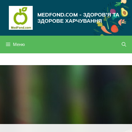
Перейти
до
MEDFOND.COM - ЗДОРОВ'Я ТА
вмісту
ЗДОРОВЕ ХАРЧУВАННЯ
Меню