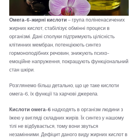
Омега-6-жирні кислоти
– група поліненасичених
жирних кислот, стабілізує обмінні процеси в
організмі. Дані сполуки підтримують цілісність
клітинних мембран, потенціюють синтез
гормоноподібних речовин, знижують психо-
емоційне напруження, покращують функціональний
стан шкіри.
Розглянемо більш детально, що це таке кислоти
омега-6, їх функції та харчові джерела.
Кислоти омега-6
надходять в організм людини з
їжею у вигляді складних жирів. Їх синтез у нашому
тілі не відбувається, тому вони звуться
незамінними. Дефіцит даного виду жирних кислот в