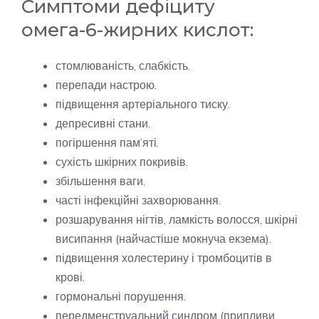
Симптоми дефіциту
омега-6-жирних кислот:
стомлюваність, слабкість.
перепади настрою.
підвищення артеріального тиску.
депресивні стани.
погіршення пам’яті.
сухість шкірних покривів.
збільшення ваги.
часті інфекційні захворювання.
розшарування нігтів, ламкість волосся, шкірні
висипання (найчастіше мокнуча екзема).
підвищення холестерину і тромбоцитів в
крові.
гормональні порушення.
передменструальний синдром (припливи,