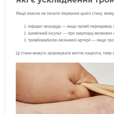
Якщо вчасно не почати лікування цього стану, можу
інфаркт міокарда — якщо тромб перекриває п
ішемічний інсульт — при закупорці мозкових 
тромбоемболія легеневої артерії — якщо тромб
Ці стани можуть загрожувати життю пацієнта, тому с