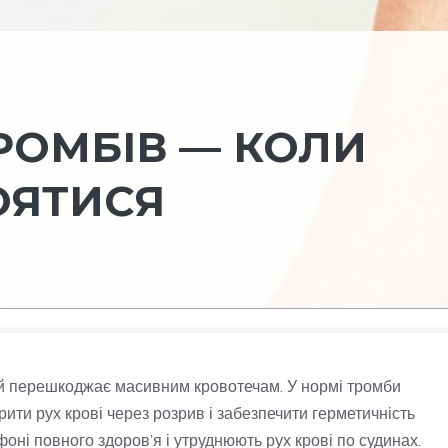
РОМБІВ — КОЛИ
ОЯТИСЯ
й перешкоджає масивним кровотечам. У нормі тромби
ти рух крові через розрив і забезпечити герметичність
оні повного здоров’я і утруднюють рух крові по судинах.