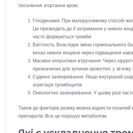
посилення згортання крові:
Гіподинамія. При малорухливому способі жит
Це призводить до її затримання у нижніх кін
часто формуються тромби.
Вагітність. Внаслідок зміни гормонального ба
венах нижніх кінцівок через підвищення нав
Масивні оперативні втручання. Через хірург
призначених для зупинки кровотечі, у зв’язк
Судинні захворювання. Якщо внутрішній шар 
агрегація тромбоцитів.
Онкологічні захворювання. У цьому разі часто
Також до факторів ризику можна віднести похилий 
препаратів. Все це порушує метаболізм.
Які є ускладнення тро