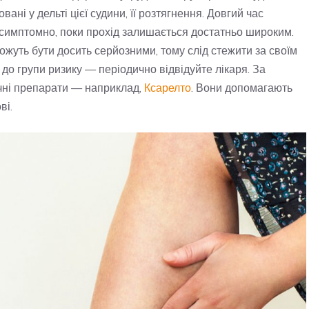
ані у дельті цієї судини, її розтягнення. Довгий час
симптомно, поки прохід залишається достатньо широким.
жуть бути досить серйозними, тому слід стежити за своїм
до групи ризику — періодично відвідуйте лікаря. За
чні препарати — наприклад,
Ксарелто
. Вони допомагають
ві.