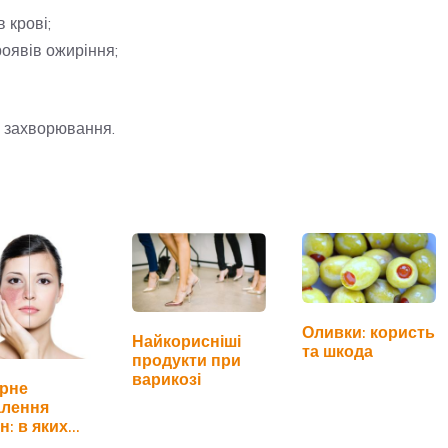
 крові;
роявів ожиріння;
о захворювання.
Оливки: користь
Найкорисніші
та шкода
продукти при
варикозі
рне
алення
н: в яких
дках