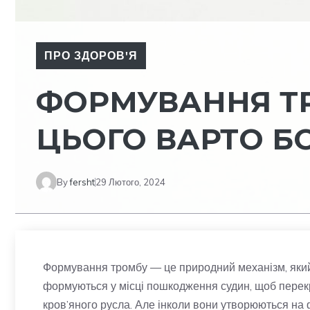
ПРО ЗДОРОВ'Я
ФОРМУВАННЯ Т
ЦЬОГО ВАРТО Б
By
fersht
29 Лютого, 2024
Формування тромбу — це природний механізм, яки
формуються у місці пошкодження судин, щоб перекри
кров’яного русла. Але інколи вони утворюються на ф