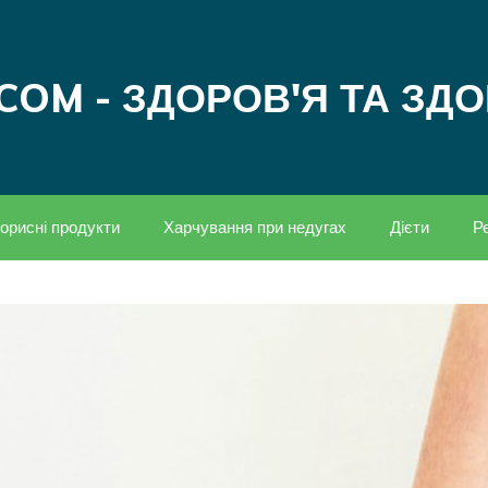
COM - ЗДОРОВ'Я ТА ЗД
орисні продукти
Харчування при недугах
Дієти
Р