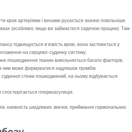
тя кров артеріями і венами рухається значно повільніше.
цівках (особливо, якщо ви займаєтеся сидячою працею). Там
лансу підвищується в’язкість крові, вона застоюється у
антаження на серцево-судинну систему.
ічне пошкодження тканин вивільняється багато факторів,
у з чим може формуватися надлишок тромбів.
судинної стінки пошкоджений, на ньому відбувається
 спостерігається гіперкоагуляція.
вік, наявність шкідливих звичок, приймання гормональних
мбозу