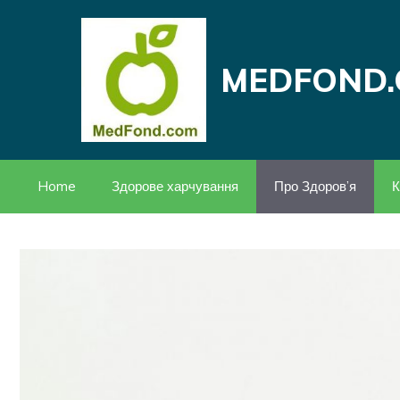
Перейти
до
вмісту
MEDFOND.
Home
Здорове харчування
Про Здоров’я
К