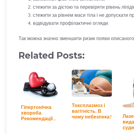
стежити за дієтою та перевіряти рівень ліпідів
стежити за рівнем маси тіла і не допускати п
відвідувати профілактичні огляди.
Так можна значно зменшити ризик появи описаног
Related Posts:
Токсплазмоз і
Гіпертонічна
вагітність. В
хвороба.
Лазе
чому небезпека?
Рекомендації
вид
лікаря
суди
випа