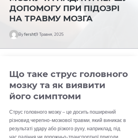
ДОПОМОГУ ПРИ ПІДОЗРІ
НА ТРАВМУ МОЗГА
By
fersht
9 Травня, 2025
Що таке струс головного
мозку та як виявити
його симптоми
Струс головного мозку – це досить поширений
різновид черепно-мозкової травми, який виникає в
результаті удару або різкого руху, наприклад, під
час падіння чи дорожньо-транспортної пригоди.