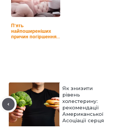
П'ять
найпоширеніших
причин погіршення
пам'яті у…
Як знизити
рівень
холестерину:
рекомендації
Американської
Асоціації серця