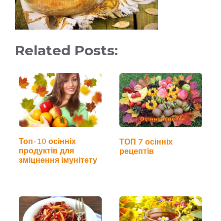
Related Posts:
Топ-10 осінніх
ТОП 7 осінніх
продуктів для
рецептів
зміцнення імунітету