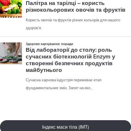
Індекс маси тіла (ІМТ)