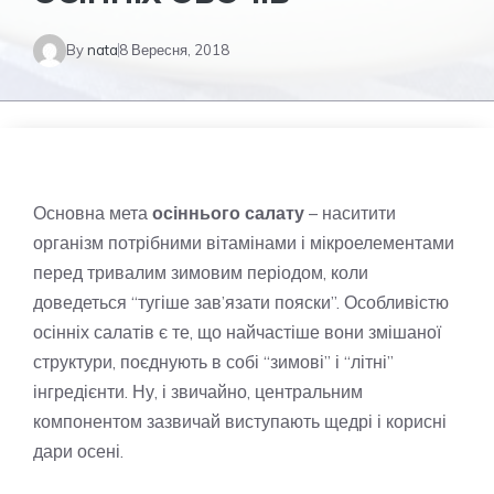
By
nata
8 Вересня, 2018
Основна мета
осіннього салату
– наситити
організм потрібними вітамінами і мікроелементами
перед тривалим зимовим періодом, коли
доведеться “тугіше зав’язати пояски”. Особливістю
осінніх салатів є те, що найчастіше вони змішаної
структури, поєднують в собі “зимові” і “літні”
інгредієнти. Ну, і звичайно, центральним
компонентом зазвичай виступають щедрі і корисні
дари осені.