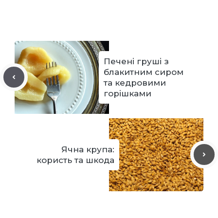
Печені груші з
блакитним сиром
та кедровими
горішками
Ячна крупа:
користь та шкода