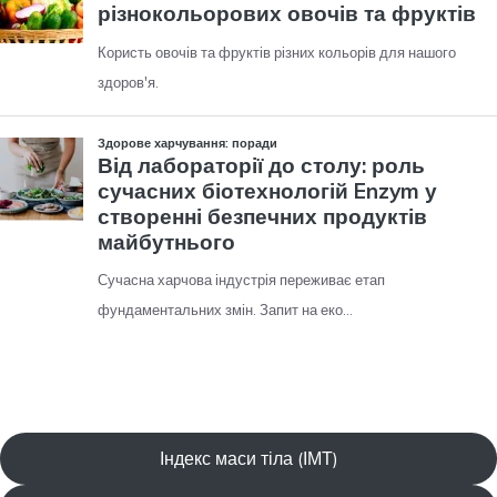
Індекс маси тіла (ІМТ)