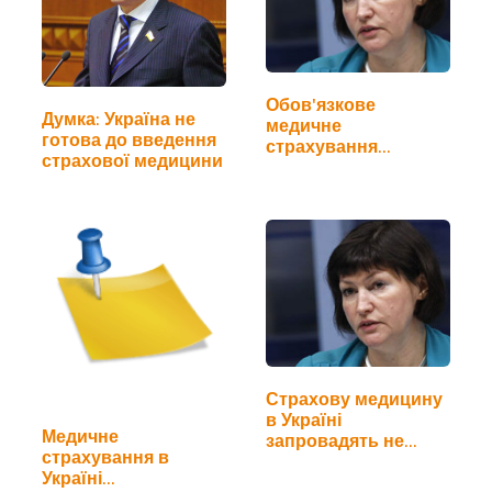
Обов'язкове
Думка: Україна не
медичне
готова до введення
страхування
страхової медицини
введуть в 2014 році
Страхову медицину
в Україні
Медичне
запровадять не
страхування в
скоро
Україні