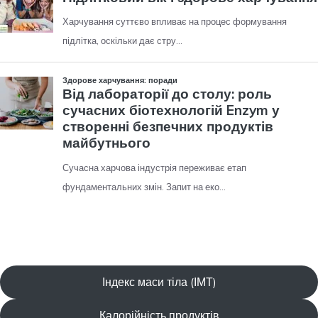
Індекс маси тіла (ІМТ)
Калорійність продуктів