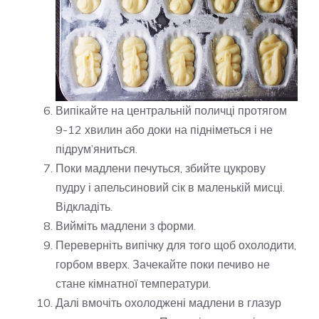
Випікайте на центральній поличці протягом
9-12 хвилин або доки на підніметься і не
підрум’яниться.
Поки мадлени печуться, збийте цукрову
пудру і апельсиновий сік в маленькій мисці.
Відкладіть.
Вийміть мадлени з форми.
Переверніть випічку для того щоб охолодити,
горбом вверх. Зачекайте поки печиво не
стане кімнатної температури.
Далі вмочіть охолоджені мадлени в глазур