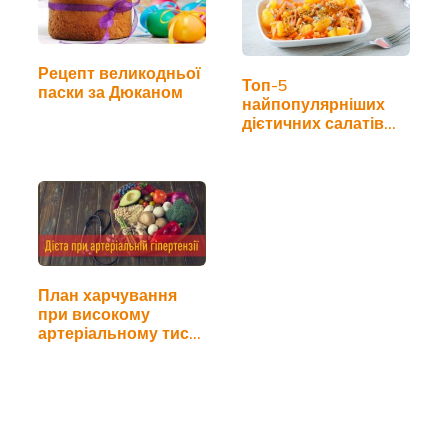
Рецепт великодньої
Топ-5
паски за Дюканом
найпопулярніших
дієтичних салатів
для схуднення
План харчування
при високому
артеріальному тиску
(…