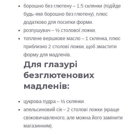
борошно без глютену – 1,5 склянки (підійде
будь-яке борошно без глютену), плюс
додатково для посипки форми.
розпушувач – ½ столової ложки.
топлене вершкове масло – 1 склянка, плюс
приблизно 2 столові ложки, щоб змастити
форму для мадленів.
Для глазурі
безглютенових
мадленів:
цукрова пудра – ½ склянки.
апельсиновий сік – 2 столові ложки (краще
свіжовичавленого, але можна його замінити
магазинним).