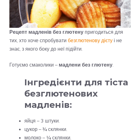
Рецепт мадленів без глютену
пригодиться для
тих, хто хоче спробувати
безглютенову дієту
і не
знає, з якого боку до неї підійти.
Готуємо смаколики –
мадлени без глютену
.
Інгредієнти для тіста
безглютенових
мадленів:
яйця – 3 штуки.
цукор – ¾ склянки.
молоко – ¼ склянки.